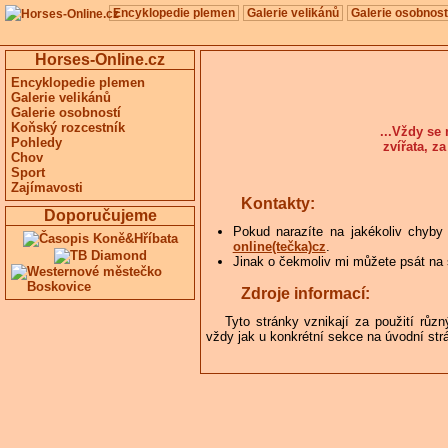
Encyklopedie plemen
Galerie velikánů
Galerie osobnost
Horses-Online.cz
Encyklopedie plemen
Galerie velikánů
Galerie osobností
Koňský rozcestník
...Vždy se 
Pohledy
zvířata, z
Chov
Sport
Zajímavosti
Kontakty:
Doporučujeme
Pokud narazíte na jakékoliv chyby
online(tečka)cz
.
Jinak o čekmoliv mi můžete psát na 
Zdroje informací:
Tyto stránky vznikají za použití růz
vždy jak u konkrétní sekce na úvodní str