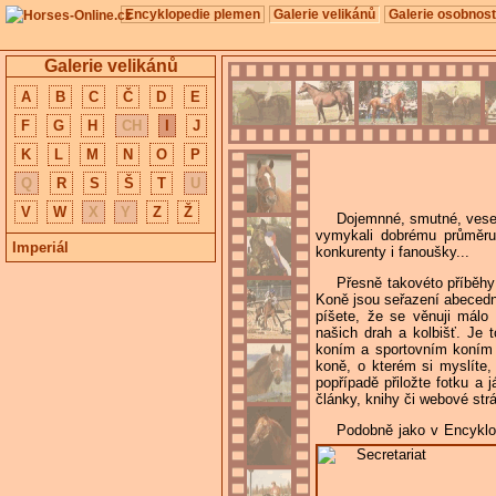
Encyklopedie plemen
Galerie velikánů
Galerie osobnost
Galerie velikánů
A
B
C
Č
D
E
F
G
H
CH
I
J
K
L
M
N
O
P
Q
R
S
Š
T
U
V
W
X
Y
Z
Ž
Dojemnné, smutné, vesel
vymykali dobrému průměru a
Imperiál
konkurenty i fanoušky...
Přesně takovéto příběhy
Koně jsou seřazení abecedn
píšete, že se věnuji málo
našich drah a kolbišť. Je
koním a sportovním koním
koně, o kterém si myslíte,
popřípadě přiložte fotku a
články, knihy či webové str
Podobně jako v Encyklop