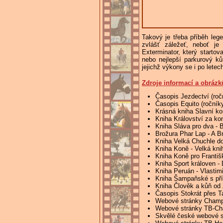
Takový je třeba příběh leg
zvlášť záležeť, neboť je
Exterminator, který starto
nebo nejlepší parkurový k
jejichž výkony se i po letech
Zdroje informací a obrázk
Časopis Jezdectví (roč
Časopis Equito (ročník
Krásná kniha Slavní k
Kniha Království za ko
Kniha Sláva pro dva - B
Brožura Phar Lap - A Br
Kniha Velká Chuchle do
Kniha Koně - Velká kni
Kniha Koně pro Františk
Kniha Sport královen - 
Kniha Peruán - Vlastim
Kniha Šampaňské s příc
Kniha Člověk a kůň od
Časopis Stokrát přes Ta
Webové stránky Champi
Webové stránky TB-Ch
Skvělé české webové s