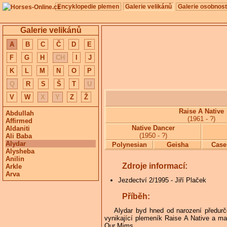
Encyklopedie plemen
Galerie velikánů
Galerie osobnost
Galerie velikánů
A
B
C
Č
D
E
F
G
H
CH
I
J
K
L
M
N
O
P
Q
R
S
Š
T
U
V
W
X
Y
Z
Ž
Raise A Native
Abdullah
(1961 - ?)
Affirmed
Native Dancer
Aldaniti
(1950 - ?)
Ali Baba
Alydar
Polynesian
Geisha
Case
Alysheba
Anilin
Zdroje informací:
Arkle
Arva
Jezdectví 2/1995 - Jiří Plaček
Příběh:
Alydar byd hned od narození předurč
vynikající plemeník Raise A Native a ma
Our Mims.