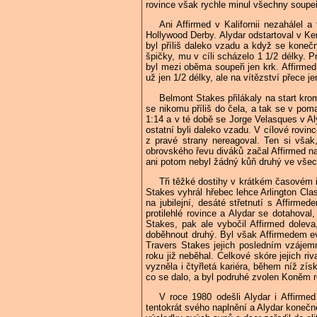
rovince však rychle minul všechny soupe
Ani Affirmed v Kalifornii nezahálel 
Hollywood Derby. Alydar odstartoval v Ken
byl příliš daleko vzadu a když se konečn
špičky, mu v cíli scházelo 1 1/2 délky. 
byl mezi oběma soupeři jen krk. Affirmed 
už jen 1/2 délky, ale na vítězství přece j
Belmont Stakes přilákaly na start krom
se nikomu příliš do čela, a tak se v po
1:14 a v té době se Jorge Velasques v Aly
ostatní byli daleko vzadu. V cílové rovi
z pravé strany nereagoval. Ten si však,
obrovského řevu diváků začal Affirmed na
ani potom nebyl žádný kůň druhý ve všech
Tři těžké dostihy v krátkém časovém 
Stakes vyhrál hřebec lehce Arlington Cla
na jubilejní, desáté střetnutí s Affirm
protilehlé rovince a Alydar se dotahoval
Stakes, pak ale vybočil Affirmed doleva
doběhnout druhý. Byl však Affirmedem ev
Travers Stakes jejich posledním vzájemn
roku již neběhal. Celkové skóre jejich r
vyzněla i čtyřletá kariéra, během níž zí
co se dalo, a byl podruhé zvolen Koněm r
V roce 1980 odešli Alydar i Affirme
tentokrát svého naplnění a Alydar konečn