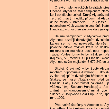
výsledky svých synů a dcer zařadil do eli
O svých plemenických kvalitách přes
Oceana. Alydar se stal šampiónem plemen
koni tak dlouho unikal. Druhý Alydarův ro
Ten, ač tmavý hnědák, připomínal Alyda
druhé místo v Breeders´ Cup Classic. 
neporažen) však zastavilo zranění. Natr
Handicap, v chovu se ale blýskla vynika
Dalším šampiónem v Alydarově produk
Alysheba později dozrávajícím dvouletke
kariéry se mu moc nevyvedly, ale vše n
polovině cílové rovinky, které ho dosl
trojkorunu se mu však dosáhnout nepodař
Twice. Pokles formy to byl však jen př
(Nijinsky) v Breeders´ Cup Classic, Woo
Alysheba svým majitelům 6 679 242 dolar
Skutečně výjimečný byl šestý Alydar
mnohém připomínala Alydarovu. Jako dv
zvolen nejlepším dvouletým hřebcem, ale
Stakes, se musel třikrát sklonit před
Classic. Easy Goer zůstal na dráze i ja
vítězství (mj. Suburan Handicap) a třetí
známým ex Francouzem Criminal Typem, 
Silence v Hollywood Gold Cupu a to, spo
roku 1990.
Přes velké úspěchy v Americe se Alyd
Cacoethes, který málem porazil superhv