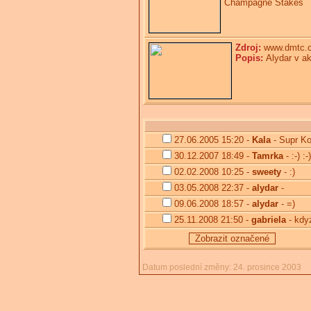
Champagne Stakes
Zdroj:
www.dmtc.
Popis:
Alydar v ak
27.06.2005 15:20 -
Kala
- Supr Ko
30.12.2007 18:49 -
Tamrka
- :-) :-)
02.02.2008 10:25 -
sweety
- :)
03.05.2008 22:37 -
alydar
-
09.06.2008 18:57 -
alydar
- =)
25.11.2008 21:50 -
gabriela
- kdy
Zobrazit označené
Datum poslední změny: 24. prosince 2003