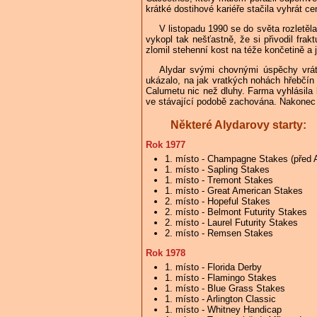
krátké dostihové kariéře stačila vyhrát c
V listopadu 1990 se do světa rozletěl
vykopl tak nešťastně, že si přivodil fra
zlomil stehenní kost na téže končetině a 
Alydar svými chovnými úspěchy vráti
ukázalo, na jak vratkých nohách hřebčín
Calumetu nic než dluhy. Farma vyhlásila
ve stávající podobě zachována. Nakonec j
Některé Alydarovy starty:
Rok 1977
1. místo - Champagne Stakes (před 
1. místo - Sapling Stakes
1. místo - Tremont Stakes
1. místo - Great American Stakes
2. místo - Hopeful Stakes
2. místo - Belmont Futurity Stakes
2. místo - Laurel Futurity Stakes
2. místo - Remsen Stakes
Rok 1978
1. místo - Florida Derby
1. místo - Flamingo Stakes
1. místo - Blue Grass Stakes
1. místo - Arlington Classic
1. místo - Whitney Handicap