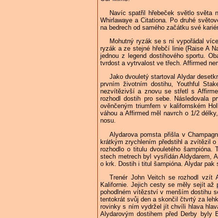
Navíc spatřil hřebeček světlo světa 
Whirlawaye a Citationa. Po druhé světo
na bedrech od samého začátku své kariér
Mohutný ryzák se s ní vypořádal více
ryzák a ze stejné hřebčí linie (Raise A N
jednou z legend dostihového sportu. Ob
tvrdost a vytrvalost ve třech. Affirmed n
Jako dvouletý startoval Alydar desetkr
prvním životním dostihu, Youthful Stak
nezvítězivší a znovu se střetl s Affir
rozhodl dostih pro sebe. Následovala p
ověnčeným triumfem v kalifornském Holl
váhou a Affirmed měl navrch o 1/2 délky
nosu.
Alydarova pomsta přišla v Champagne
krátkým zrychlením předstihl a zvítězil o
rozhodlo o titulu dvouletého šampióna. 
stech metrech byl vysřídán Aldydarem, A
o krk. Dostih i titul šampióna. Alydar pa
Trenér John Veitch se rozhodl vzít 
Kalifornie. Jejich cesty se měly sejít a
pohodlném vítězství v menším dostihu se
tentokrát svůj den a skončil čtvrtý za l
rovinky s ním vydržel jít chvíli hlava hl
Alydarovým dostihem před Derby byly Bl