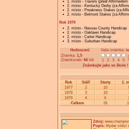
1. místo - Travers (předr Affirmedem d
2. místo - Kentucky Derby (za Affir
2. místo - Preakness Stakes (za Aff
2. místo - Belmont Stakes (za Affir
Rok 1979
2. místo - Nassau County Handicap
2. místo - Oaklawn Handicap
2. místo - Carter Handicap
3. místo - Suburban Handicap
Hodnocení
Vaše známka: 
n
Známka:
1,5
Známkovalo:
66
lidí
1
2
3
4
5
Známkujte jako ve škole !
Rok
Stáří
Starty
1. m
1977
2
10
1978
3
10
1979
4
6
Celkem
26
1
Zdroj:
www.champion
Popis:
Alydar vítězí