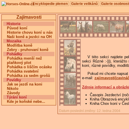
Encyklopedie plemen
Galerie velikánů
Galerie osobnost
Zajímavosti
Historie
Původ koní
Historie chovu koní u nás
Naši koně a jezdci na OH
Mozaika
Modlitba koně
Zebry - pruhovaní koně
Pohádky
V této sekci najdete p
Pohádka menší než
sekci Různé :-))), kterážt
plaňkový plot
koní, různé povídky, modlitb
Pohádka o liščím ocásku
Pohádka svatební
Pokud mi chcete napsat k
Pohádka za sedm grošů
e-mail:
zajimavosti(zavináč
Povídky
Jak se jezdí na koni
Zdroje informací a obrázk
Nikolo
Závody
Časopis Jezdectví (roč
Týrání koní
Kniha Obrazová encykl
Kde je koňské nebe...
Kniha Chov koní v Česk
Datum poslední změny: 12. ledna 2004