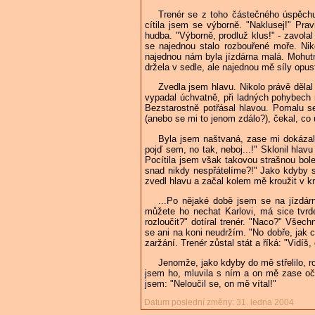
Trenér se z toho částečného úspěchu
cítila jsem se výborně. "Naklusej!" Pra
hudba. "Výborně, prodluž klus!" - zavolal
se najednou stalo rozbouřené moře. Niko
najednou nám byla jízdárna malá. Mohu
držela v sedle, ale najednou mě síly opust
Zvedla jsem hlavu. Nikolo právě děl
vypadal úchvatně, při ladných pohybech 
Bezstarostně potřásal hlavou. Pomalu se
(anebo se mi to jenom zdálo?), čekal, co
Byla jsem naštvaná, zase mi dokázal 
pojď sem, no tak, neboj...!" Sklonil hlav
Pocítila jsem však takovou strašnou bole
snad nikdy nespřátelíme?!" Jako kdyby s
zvedl hlavu a začal kolem mě kroužit v kr
...Po nějaké době jsem se na jízdárn
můžete ho nechat Karlovi, má sice tvrd
rozloučit?" dotíral trenér. "Naco?" Všech
se ani na koni neudržím. "No dobře, jak 
zaržání. Trenér zůstal stát a říká: "Vidíš,
Jenomže, jako kdyby do mě střelilo, 
jsem ho, mluvila s ním a on mě zase oči
jsem: "Neloučil se, on mě vítal!"
Datum poslední změny: 31. ledna 2004