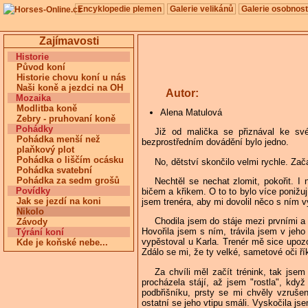
Encyklopedie plemen
Galerie velikánů
Galerie osobnost
Zajímavosti
Historie
Původ koní
Historie chovu koní u nás
Naši koně a jezdci na OH
Autor:
Mozaika
Modlitba koně
Alena Matulová
Zebry - pruhovaní koně
Pohádky
Již od malička se přiznával ke sv
Pohádka menší než
bezprostředním dovádění bylo jedno.
plaňkový plot
Pohádka o liščím ocásku
No, dětství skončilo velmi rychle. Zač
Pohádka svatební
Pohádka za sedm grošů
Nechtěl se nechat zlomit, pokořit. 
Povídky
bičem a křikem. O to to bylo více ponižuj
Jak se jezdí na koni
jsem trenéra, aby mi dovolil něco s ním 
Nikolo
Chodila jsem do stáje mezi prvními a
Závody
Hovořila jsem s ním, trávila jsem v jeho 
Týrání koní
vypěstoval u Karla. Trenér mě sice upoz
Kde je koňské nebe...
Zdálo se mi, že ty velké, sametové oči řík
Za chvíli měl začít trénink, tak jse
procházela stájí, až jsem "rostla", kdy
podbřišníku, prsty se mi chvěly vzruše
ostatní se jeho vtipu smáli. Vyskočila jse