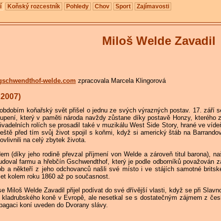
í
Koňský rozcestník
Pohledy
Chov
Sport
Zajímavosti
Miloš Welde Zavadil
schwendthof-welde.com
zpracovala Marcela Klingorová
 2007)
bdobím koňařský svět přišel o jednu ze svých výrazných postav. 17. září
oupení, který v paměti národa navždy zůstane díky postavě Honzy, kterého 
adelních rolích se prosadil také v muzikálu West Side Story, hrané ve vídeň
ještě před tím svůj život spojil s koňmi, když si americký štáb na Barrando
ovlivnili na celý zbytek života.
m (díky jeho rodině převzal příjmení von Welde a zároveň titul barona), n
budoval farmu a hřebčín Gschwendthof, který je podle odborníků považován z
 a někteří z jeho odchovanců našli své místo i ve stájích samotné britsk
 let kolem roku 1860 až po současnost.
Miloš Welde Zavadil přijel podívat do své dřívější vlasti, když se při Slav
í kladrubského koně v Evropě, ale nesetkal se s dostatečným zájmem z čes
opagaci koní uveden do Dvorany slávy.