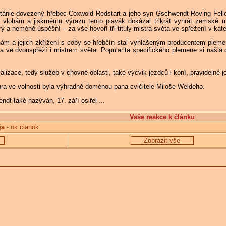
itánie dovezený hřebec Coxwold Redstart a jeho syn Gschwendt Roving Fe
hám a jiskrnému výrazu tento plavák dokázal třikrát vyhrát zemské mist
y a neméně úspěšní – za vše hovoří tři tituly mistra světa ve spřežení v kate
ám a jejich zkřížení s coby se hřebčín stal vyhlášeným producentem ple
ve dvouspřeží i mistrem světa. Popularita specifického plemene si našla c
alizace, tedy služeb v chovné oblasti, také výcvik jezdců i koní, pravidelné
ezúra ve volnosti byla výhradně doménou pana cvičitele Miloše Weldeho.
endt také nazýván, 17. září osiřel ...
Vaše reakce k článku
ja
- ok clanok
Zobrazit vše