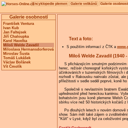
Encyklopedie plemen
Galerie velikánů
Galerie osobnost
Galerie osobností
František Ventura
Ivan Kub
Jan Faltejsek
Jiří Chaloupka
Text a foto:
Karel Havelka
Miloš Welde Zavadil
S použitím informací z ČTK a
www.g
Miloslava Hermansdorferová
Miroslav Šusta
Miloš Welde Zavadil (1940 -
Tomáš Lukášek
Václav Bořánek
S přicházejícím smutným podzimním o
Vít Čmolík
herec, režisér choreograf koňských vyst
účinkováních v tuzemských filmových i div
rozhodl v Rakousku natrvalo zůstat, ale 
příležitosti v sedle seděl poprvé, koně ho 
Společně s nevlastním bratrem Ewalde
upřednostnil před hereckou kariérou. Vy
bohatstvím jsou koně plemene Welsh Cob
sbírku více než 50 historických kočárů z
Po dlouhých letech v novém domově se 
show. Sám měl také zájem o zviditelněn
"Kůň" v Lysé, když byl za celoživotní pr
Gestüt Gschwendt