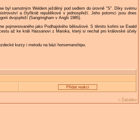
llow byl samotným Weldem ježděný pod sedlem do úrovně "S". Díky svému
rovství a čtyřikrát republikové v jednospřeží. Jeho potomci jsou dnes
gorii dvojspřeží (Sangringham v Anglii 1985).
mene pojmenovaného jako Podhajského běloušové. S těmito koňmi se Ewald
estu až ke králi Hassanovi z Maroka, který si nechal pro královské účely
 jezdecké kurzy i metodu na bázi horsemanshipu.
Přidat reakci
Žabátko
©