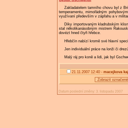
Zakladatelem tamního chovu byl z Br
temperamentu, mimořádným pohybovým vlo
využívaní především v zápřahu a v militar
Díky importovaným kladrubským klisn
stal několikanásobným mistrem Rakouska 
dovézt hned čtyři hřebce.
Hřebčín nabízí kromě své hlavní speci
Jen individuální práce na lonži či dr
Malý ráj pro koně a lidi, jak byl Gschw
21.11.2007 12:40 -
macejkova ka
Zobrazit označené
Datum poslední změny: 3. listopadu 2007