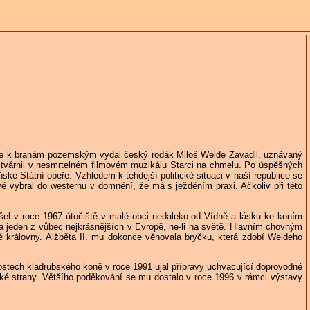
 se k branám pozemským vydal český rodák Miloš Welde Zavadil, uznávaný
ztvárnil v nesmrtelném filmovém muzikálu Starci na chmelu. Po úspěšných
ské Státní opeře. Vzhledem k tehdejší politické situaci v naší republice se
vě vybral do westernu v domnění, že má s ježděním praxi. Ačkoliv při této
ašel v roce 1967 útočiště v malé obci nedaleko od Vídně a lásku ke koním
a jeden z vůbec nejkrásnějších v Evropě, ne-li na světě. Hlavním chovným
é královny. Alžběta II. mu dokonce věnovala bryčku, která zdobí Weldeho
nostech kladrubského koně v roce 1991 ujal přípravy uchvacující doprovodné
ké strany. Většího poděkování se mu dostalo v roce 1996 v rámci výstavy