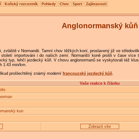
í
Koňský rozcestník
Pohledy
Chov
Sport
Zajímavosti
Anglonormanský kůň
, zvláště v Normandii. Tamní chov těžkých koní, proslavený již ve středověku
. století importováni i do našich zemí. Normanští koně prošli v čase víc
decký typ, lehčí jezdecký kůň. V chovu anglonormanů se vyskytovali též klusá
ch 1:43 min/km.
někud prošlechtěný známý moderní
francouzský jezdecký kůň
.
Vaše reakce k článku
foto
norman
ormanský kun
Zobrazit vše