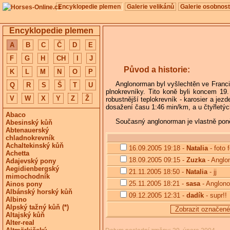
Encyklopedie plemen
Galerie velikánů
Galerie osobnost
Encyklopedie plemen
A
B
C
Č
D
E
F
G
H
CH
I
J
Původ a historie:
K
L
M
N
O
P
Anglonorman byl vyšlechtěn ve Francii
Q
R
S
Š
T
U
plnokrevníky. Tito koně byli koncem 19
V
W
X
Y
Z
Ž
robustnější teplokrevník - karosier a jez
dosažení času 1:46 min/km, a u čtyřletý
Abaco
Současný anglonorman je vlastně po
Abesinský kůň
Abtenauerský
chladnokrevník
Achaltekinský kůň
16.09.2005 19:18 -
Natalia
- foto 
Achetta
18.09.2005 09:15 -
Zuzka
- Anglo
Adajevský pony
Aegidienbergský
21.11.2005 18:50 -
Natalia
- jj
mimochodník
25.11.2005 18:21 -
sasa
- Anglon
Ainos pony
Albánský horský kůň
09.12.2005 12:31 -
dadík
- supr!!
Albino
Alpský tažný kůň (*)
Zobrazit označené
Altajský kůň
Alter-real