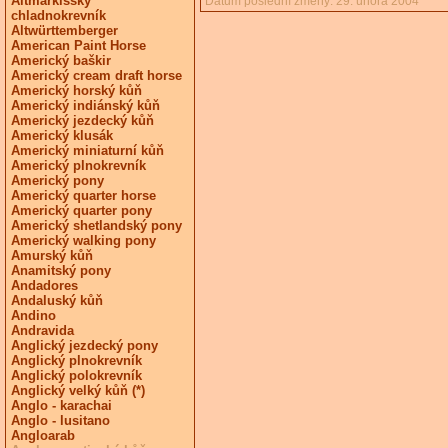
Altmärkišský
Datum poslední změny: 29. února 2004
chladnokrevník
Altwürttemberger
American Paint Horse
Americký baškir
Americký cream draft horse
Americký horský kůň
Americký indiánský kůň
Americký jezdecký kůň
Americký klusák
Americký miniaturní kůň
Americký plnokrevník
Americký pony
Americký quarter horse
Americký quarter pony
Americký shetlandský pony
Americký walking pony
Amurský kůň
Anamitský pony
Andadores
Andaluský kůň
Andino
Andravida
Anglický jezdecký pony
Anglický plnokrevník
Anglický polokrevník
Anglický velký kůň (*)
Anglo - karachai
Anglo - lusitano
Angloarab