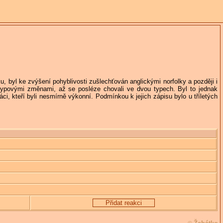
, byl ke zvýšení pohyblivosti zušlechťován anglickými norfolky a později i
e typovými změnami, až se posléze chovali ve dvou typech. Byl to jednak
ci, kteří byli nesmírně výkonní. Podmínkou k jejich zápisu bylo u tříletých
Přidat reakci