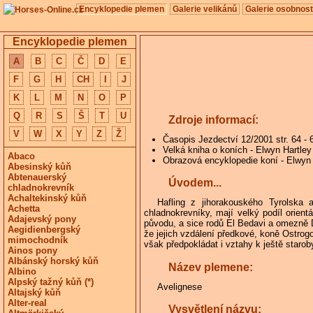
Encyklopedie plemen
Galerie velikánů
Galerie osobnost
Encyklopedie plemen
A
B
C
Č
D
E
F
G
H
CH
I
J
K
L
M
N
O
P
Q
R
S
Š
T
U
Zdroje informací:
V
W
X
Y
Z
Ž
Časopis Jezdectví 12/2001 str. 64 - 
Velká kniha o koních - Elwyn Hartle
Abaco
Obrazová encyklopedie koní - Elwyn
Abesinský kůň
Abtenauerský
Úvodem...
chladnokrevník
Achaltekinský kůň
Hafling z jihorakouského Tyrolska a
Achetta
chladnokrevníky, mají velký podíl orien
Adajevský pony
původu, a sice rodů El Bedavi a omezně 
Aegidienbergský
že jejich vzdálení předkové, koně Ostrogo
mimochodník
však předpokládat i vztahy k ještě star
Ainos pony
Albánský horský kůň
Název plemene:
Albino
Alpský tažný kůň (*)
Avelignese
Altajský kůň
Alter-real
Vysvětlení názvu: