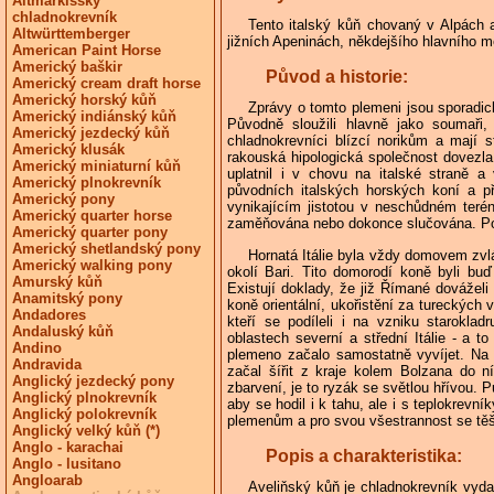
Altmärkišský
chladnokrevník
Tento italský kůň chovaný v Alpách 
Altwürttemberger
jižních Apeninách, někdejšího hlavního mě
American Paint Horse
Americký baškir
Původ a historie:
Americký cream draft horse
Americký horský kůň
Zprávy o tomto plemeni jsou sporadick
Americký indiánský kůň
Původně sloužili hlavně jako soumaři
Americký jezdecký kůň
chladnokrevníci blízcí norikům a mají s
Americký klusák
rakouská hipologická společnost dovezla
Americký miniaturní kůň
uplatnil i v chovu na italské straně a 
Americký plnokrevník
původních italských horských koní a p
Americký pony
vynikajícím jistotou v neschůdném teré
Americký quarter horse
zaměňována nebo dokonce slučována. Postup
Americký quarter pony
Americký shetlandský pony
Hornatá Itálie byla vždy domovem zvl
Americký walking pony
okolí Bari. Tito domorodí koně byli bu
Amurský kůň
Existují doklady, že již Římané dovážel
Anamitský pony
koně orientální, ukořistění za tureckých
Andadores
kteří se podíleli i na vzniku starokl
Andaluský kůň
oblastech severní a střední Itálie - a 
Andino
plemeno začalo samostatně vyvíjet. Na r
Andravida
začal šířit z kraje kolem Bolzana do ní
Anglický jezdecký pony
zbarvení, je to ryzák se světlou hřívou. 
Anglický plnokrevník
aby se hodil i k tahu, ale i s teplokrevn
Anglický polokrevník
plemenům a pro svou všestrannost se tě
Anglický velký kůň (*)
Anglo - karachai
Popis a charakteristika:
Anglo - lusitano
Angloarab
Aveliňský kůň je chladnokrevník vyda