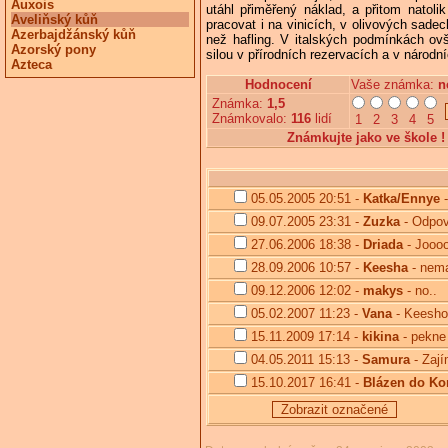
Auxois
utáhl přiměřený náklad, a přitom natol
Aveliňský kůň
pracovat i na vinicích, v olivových sade
Azerbajdžánský kůň
než hafling. V italských podmínkách ovš
Azorský pony
silou v přírodních rezervacích a v národní
Azteca
Hodnocení
Vaše známka: 
n
Známka:
1,5
Známkovalo:
116
lidí
1
2
3
4
5
Známkujte jako ve škole !
05.05.2005 20:51 -
Katka/Ennye
-
09.07.2005 23:31 -
Zuzka
- Odpov
27.06.2006 18:38 -
Driada
- Joooo!
28.09.2006 10:57 -
Keesha
- nema
09.12.2006 12:02 -
makys
- no..
05.02.2007 11:23 -
Vana
- Keesho 
15.11.2009 17:14 -
kikina
- pekne
04.05.2011 15:13 -
Samura
- Zaj
15.10.2017 16:41 -
Blázen do Ko
Zobrazit označené