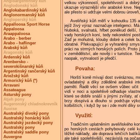
Angloargentinský kůň
velkou výkonností, spolehlivostí a dobr
Anglodonský kůň
ukazuje výraznější vliv arabské krve. Ne
Anglokabardinský kůň
ale přesto si udržuje velmi dobrou úroveň
Anglonormanský kůň
Angloperský kůň
Aveliňský kůň měří v kohoutku 135 a
Appalloosa Sport Horse
jejíž živý výraz naznačuje inteligenci. 
Appaloosa
hluboká, svalnatá, hřbet poněkud delší,
Araappaloosa
vady horských koní, tedy nekorektní post
Arabo - berber
Záď je mohutná, klouby dobré a celek bu
Arabo - haflinger
obratné. Překvapující je vyhraněný smysl 
Arabský kůň
práci na strmých horských polích. Proto 
Aragonský kůň
v zemědělství, ale nověji i v turistice. 
Ardenský kůň
naopak, vytrvalostí je předčí.
Arenbersko -
severokišnarský kůň
Povaha:
Argentinský rančerský kůň
Ariežský kůň
Horští koně mívají dost svéráznou, m
Armorický kůň (*)
ovladatelný a díky zděděné arabské int
Arravani
paměti. Řadě věcí se ovšem vůbec učit n
Assateague
vidí v noci a spolehlivě odhaduje vlastn
Asturský pony
které se dobře snáší s jinými zvířaty, 
Atjeh pony
brzy dospívá a dlouho si podržuje vý
Augeronský chladnokrevník
kolbištích, i když by se i zde mohl díky s
Auoise
Australský divoký pony
Využití:
Australský honácký kůň
Australský jezdecký pony
Tradičním uplatněním aveliňského kon
Australský pony
po horských cestách pohybovaly celé kar
Australský saddle pony
těžké náklady, ale doprava lehčích balíků
Auvergne
ale také spolehlivější, nezávislá na poč