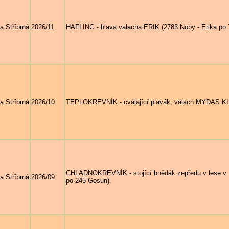
a Stříbrná
2026/11
HAFLING - hlava valacha ERIK (2783 Noby - Erika po 
a Stříbrná
2026/10
TEPLOKREVNÍK - cválající plavák, valach MYDAS KIN
CHLADNOKREVNÍK - stojící hnědák zepředu v lese v p
a Stříbrná
2026/09
po 245 Gosun).