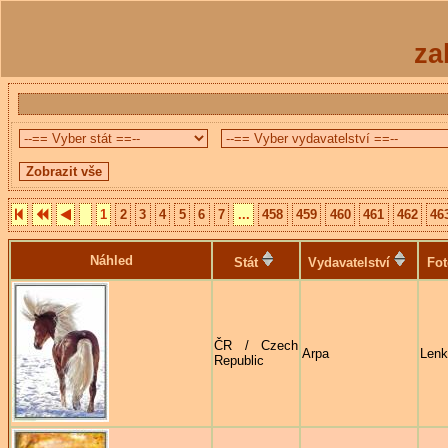
za
1
2
3
4
5
6
7
...
458
459
460
461
462
46
Náhled
Stát
Vydavatelství
Fot
ČR / Czech
Arpa
Lenk
Republic