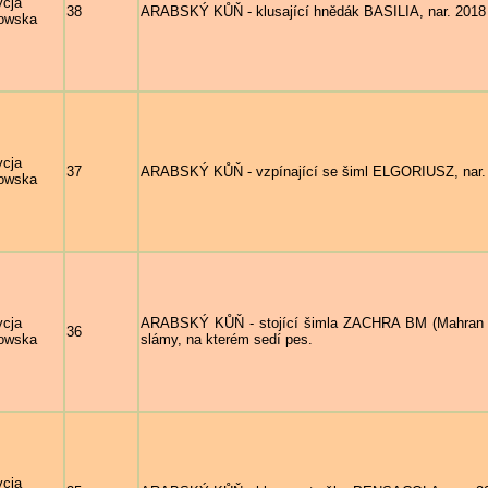
ycja
38
ARABSKÝ KŮŇ - klusající hnědák BASILIA, nar. 2018 
owska
ycja
37
ARABSKÝ KŮŇ - vzpínající se šiml ELGORIUSZ, nar. 2
owska
ycja
ARABSKÝ KŮŇ - stojící šimla ZACHRA BM (Mahran Hal
36
owska
slámy, na kterém sedí pes.
ycja