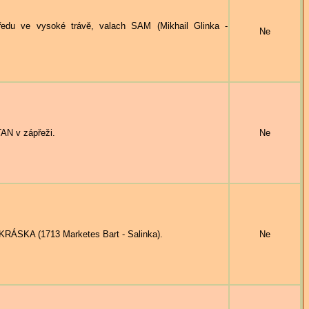
du ve vysoké trávě, valach SAM (Mikhail Glinka -
Ne
N v zápřeži.
Ne
SKA (1713 Marketes Bart - Salinka).
Ne