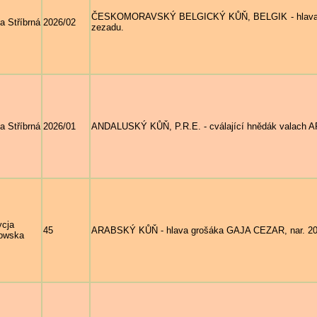
ČESKOMORAVSKÝ BELGICKÝ KŮŇ, BELGIK - hlava kli
a Stříbrná
2026/02
zezadu.
a Stříbrná
2026/01
ANDALUSKÝ KŮŇ, P.R.E. - cválající hnědák valach A
ycja
45
ARABSKÝ KŮŇ - hlava grošáka GAJA CEZAR, nar. 2019
owska