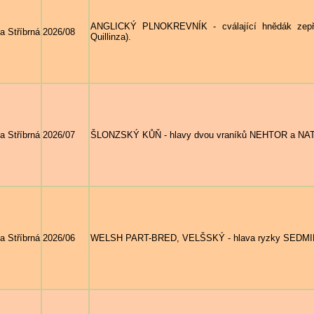
ANGLICKÝ PLNOKREVNÍK - cválající hnědák zepře
a Stříbrná
2026/08
Quillinza).
a Stříbrná
2026/07
ŠLONZSKÝ KŮŇ - hlavy dvou vraníků NEHTOR a NATA
a Stříbrná
2026/06
WELSH PART-BRED, VELŠSKÝ - hlava ryzky SEDMIKRÁ