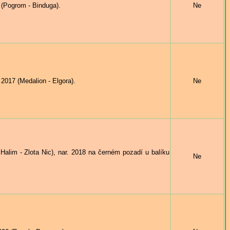
(Pogrom - Binduga).
Ne
017 (Medalion - Elgora).
Ne
im - Zlota Nic), nar. 2018 na černém pozadí u balíku
Ne