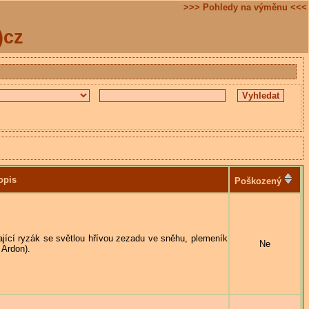
>>> Pohledy na výměnu <<<
)cz
opis
Poškozený
ryzák se světlou hřívou zezadu ve sněhu, plemeník
Ne
 Ardon).