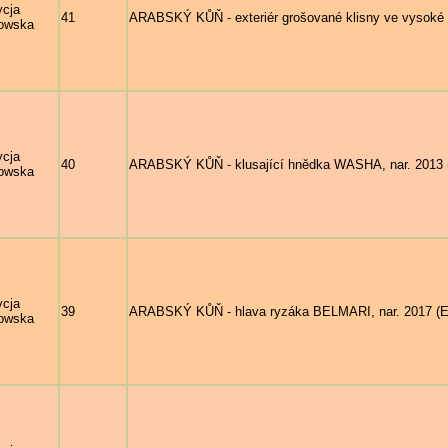
ycja
41
ARABSKÝ KŮŇ - exteriér grošované klisny ve vysoké 
owska
ycja
40
ARABSKÝ KŮŇ - klusající hnědka WASHA, nar. 2013 (
owska
ycja
39
ARABSKÝ KŮŇ - hlava ryzáka BELMARI, nar. 2017 (El 
owska