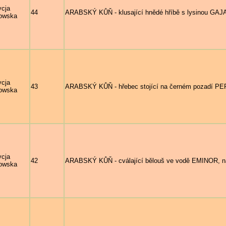
ycja
44
ARABSKÝ KŮŇ - klusající hnědé hříbě s lysinou GAJA 
owska
ycja
43
ARABSKÝ KŮŇ - hřebec stojící na černém pozadí PERN
owska
ycja
42
ARABSKÝ KŮŇ - cválající bělouš ve vodě EMINOR, nar
owska