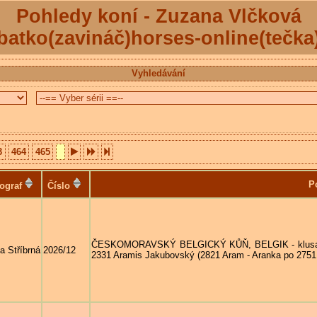
Pohledy koní - Zuzana Vlčková
batko(zavináč)horses-online(tečka
Vyhledávání
3
464
465
P
ograf
Číslo
ČESKOMORAVSKÝ BELGICKÝ KŮŇ, BELGIK - klusající 
a Stříbrná
2026/12
2331 Aramis Jakubovský (2821 Aram - Aranka po 2751