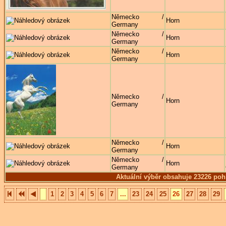
Německo /
Horn
Germany
Německo /
Horn
Germany
Německo /
Horn
Germany
Německo /
Horn
Germany
Německo /
Horn
Germany
Německo /
Horn
Germany
Aktuální výběr obsahuje 23226 poh
1
2
3
4
5
6
7
...
23
24
25
26
27
28
29