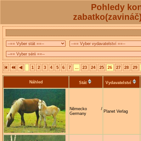
Pohledy kon
zabatko(zavináč
1
2
3
4
5
6
7
...
23
24
25
26
27
28
29
Náhled
Stát
Vydavatelství
Německo /
Planet Verlag
Germany