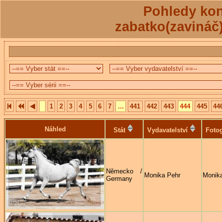
Pohledy kon
zabatko(zavináč
1
2
3
4
5
6
7
...
441
442
443
444
445
44
Náhled
Stát
Vydavatelství
Fotog
Německo /
Monika Pehr
Monik
Germany