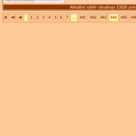
Aktuální výběr obsahuje 23226 poh
1
2
3
4
5
6
7
...
441
442
443
444
445
44