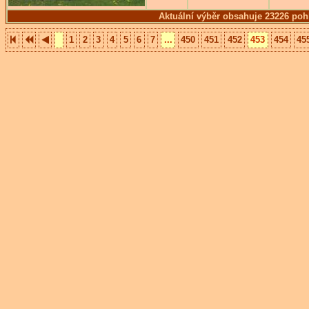
Aktuální výběr obsahuje 23226 poh
1
2
3
4
5
6
7
...
450
451
452
453
454
45