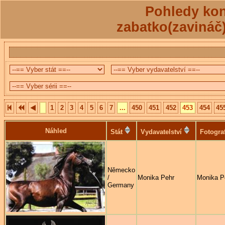
Pohledy kon
zabatko(zavináč
1
2
3
4
5
6
7
...
450
451
452
453
454
45
Náhled
Stát
Vydavatelství
Fotogra
Německo
/
Monika Pehr
Monika P
Germany