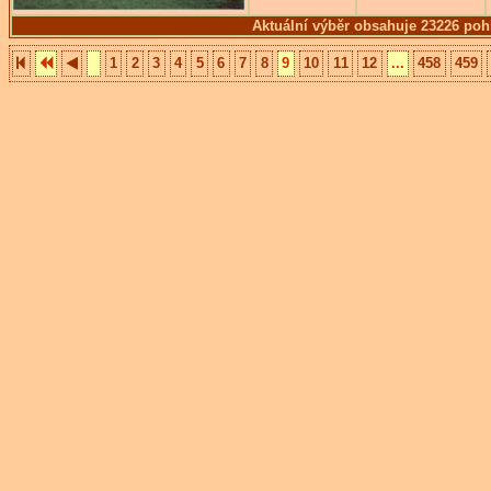
Aktuální výběr obsahuje 23226 poh
1
2
3
4
5
6
7
8
9
10
11
12
...
458
459