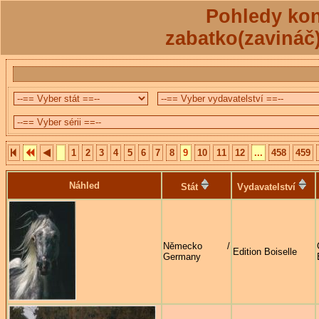
Pohledy kon
zabatko(zavináč
1
2
3
4
5
6
7
8
9
10
11
12
...
458
459
Náhled
Stát
Vydavatelství
Německo /
Edition Boiselle
Germany