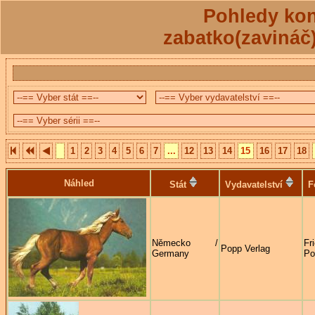
Pohledy kon
zabatko(zavináč
1
2
3
4
5
6
7
...
12
13
14
15
16
17
18
Náhled
Stát
Vydavatelství
F
Německo /
Fr
Popp Verlag
Germany
Po