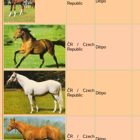
Ditipo
Republic
ČR / Czech
Ditipo
Republic
ČR / Czech
Ditipo
Republic
ČR / Czech
Ditipo