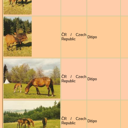
ČR / Czech
Ditipo
Republic
ČR / Czech
Ditipo
Republic
ČR / Czech
Ditipo
Republic