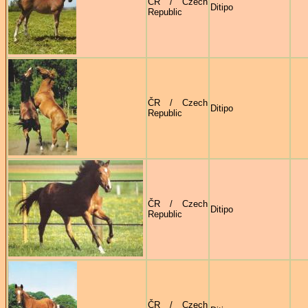
ČR / Czech
Ditipo
Republic
ČR / Czech
Ditipo
Republic
ČR / Czech
Ditipo
Republic
ČR / Czech