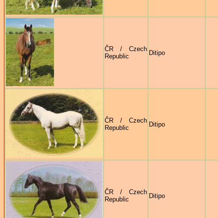
ČR / Czech
Ditipo
Republic
ČR / Czech
Ditipo
Republic
ČR / Czech
Ditipo
Republic