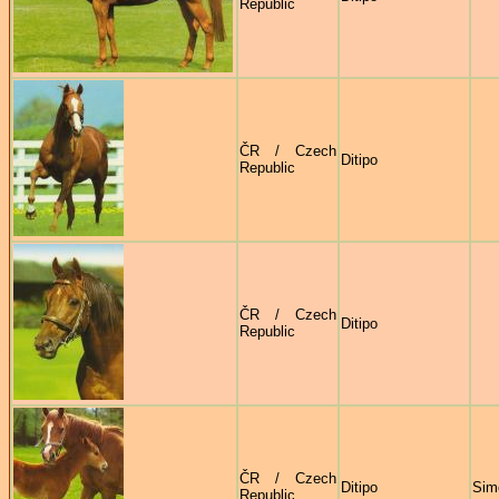
Republic
ČR / Czech
Ditipo
Republic
ČR / Czech
Ditipo
Republic
ČR / Czech
Ditipo
Sim
Republic