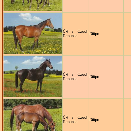
ČR / Czech
Ditipo
Republic
ČR / Czech
Ditipo
Republic
ČR / Czech
Ditipo
Republic