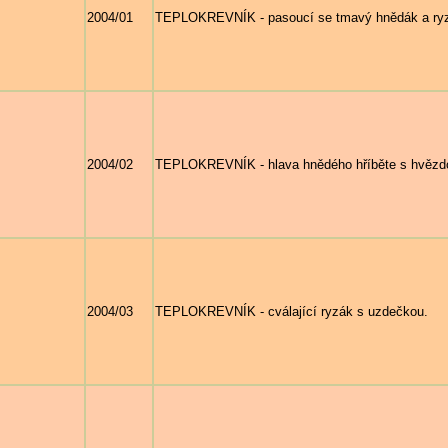
2004/01
TEPLOKREVNÍK - pasoucí se tmavý hnědák a ry
2004/02
TEPLOKREVNÍK - hlava hnědého hříběte s hvězdou
2004/03
TEPLOKREVNÍK - cválající ryzák s uzdečkou.