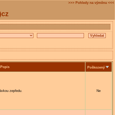
>>> Pohledy na výměnu <<<
)cz
Popis
Poškozený
ávkou zepředu.
Ne