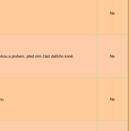
Ne
ou a pruhem, před ním část dalšího koně.
Ne
ou.
Ne