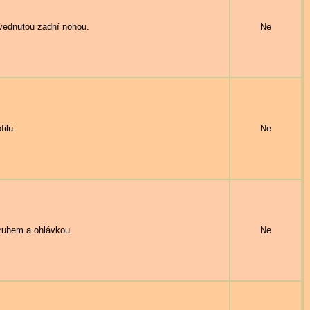
vednutou zadní nohou.
Ne
ilu.
Ne
ruhem a ohlávkou.
Ne