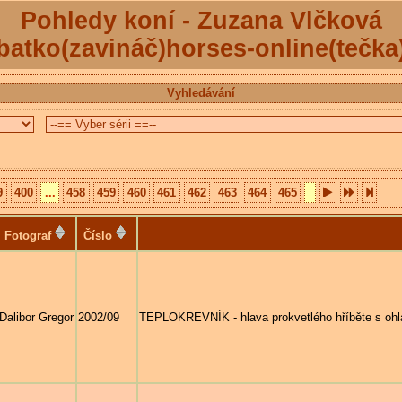
Pohledy koní - Zuzana Vlčková
batko(zavináč)horses-online(tečka
Vyhledávání
9
400
...
458
459
460
461
462
463
464
465
Fotograf
Číslo
Dalibor Gregor
2002/09
TEPLOKREVNÍK - hlava prokvetlého hříběte s ohl