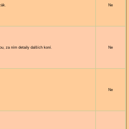
zák.
Ne
, za ním detaily dalších koní.
Ne
Ne