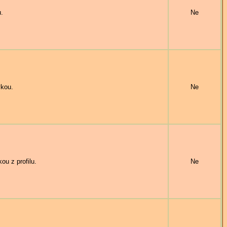
.
Ne
kou.
Ne
u z profilu.
Ne