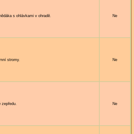
ědáka s ohlávkami v ohradě.
Ne
mní stromy.
Ne
 zepředu.
Ne