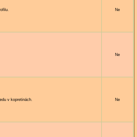
filu.
Ne
Ne
du v kopretinách.
Ne