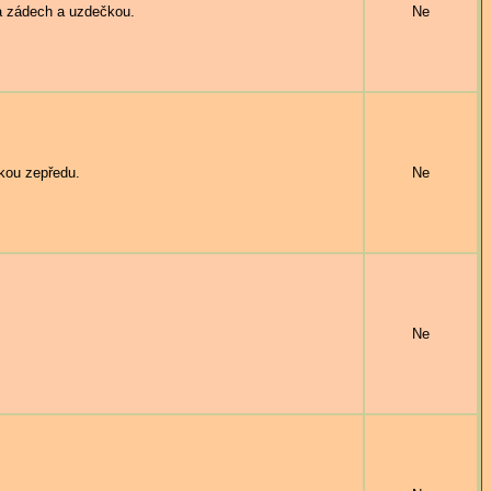
a zádech a uzdečkou.
Ne
kou zepředu.
Ne
Ne