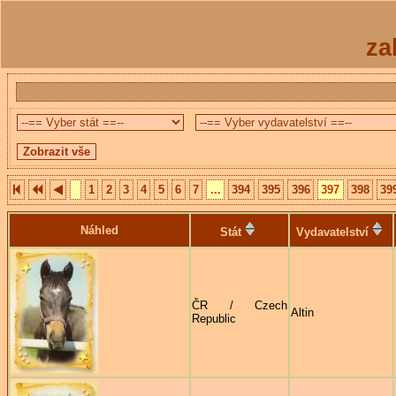
za
1
2
3
4
5
6
7
...
394
395
396
397
398
39
Náhled
Stát
Vydavatelství
ČR / Czech
Altin
Republic