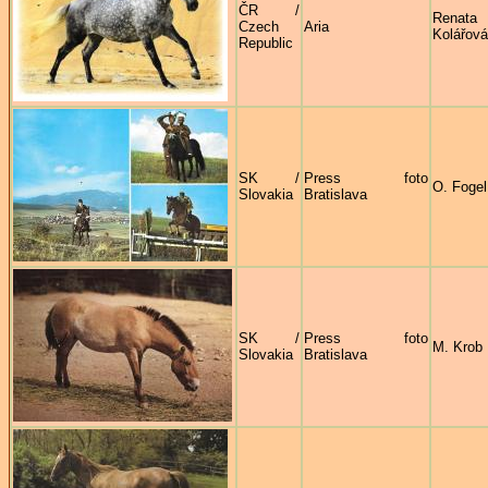
ČR /
Renata
Czech
Aria
Kolářová
Republic
SK /
Press foto
O. Fogel
Slovakia
Bratislava
SK /
Press foto
M. Krob
Slovakia
Bratislava