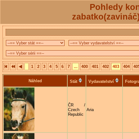
Pohledy kon
zabatko(zavináč
1
2
3
4
5
6
7
...
400
401
402
403
404
40
Náhled
Stát
Vydavatelství
Fotogr
ČR /
Czech
Aria
Republic