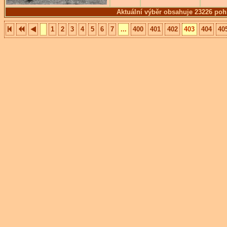
Aktuální výběr obsahuje 23226 poh
1
2
3
4
5
6
7
...
400
401
402
403
404
40