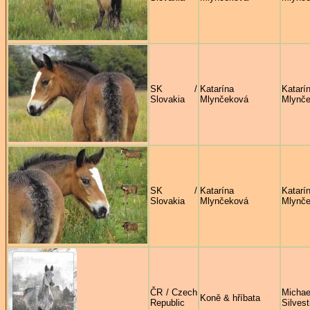
SK /
Katarína
Katarí
Slovakia
Mlynčeková
Mlynč
SK /
Katarína
Katarí
Slovakia
Mlynčeková
Mlynč
ČR / Czech
Michae
Koně & hříbata
Republic
Silves