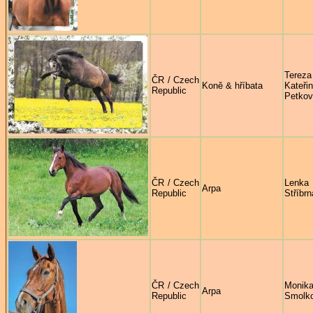
Tereza
ČR / Czech
Koně & hříbata
Kateři
Republic
Petko
ČR / Czech
Lenka
Arpa
Republic
Stříbrn
ČR / Czech
Monik
Arpa
Republic
Smolk