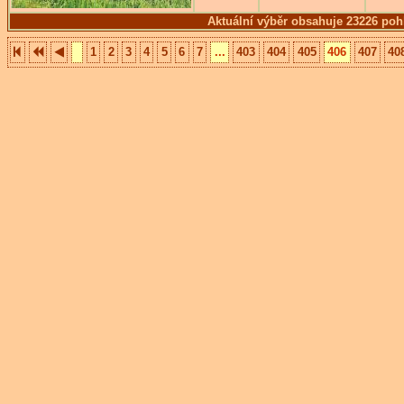
Aktuální výběr obsahuje 23226 poh
1
2
3
4
5
6
7
...
403
404
405
406
407
40