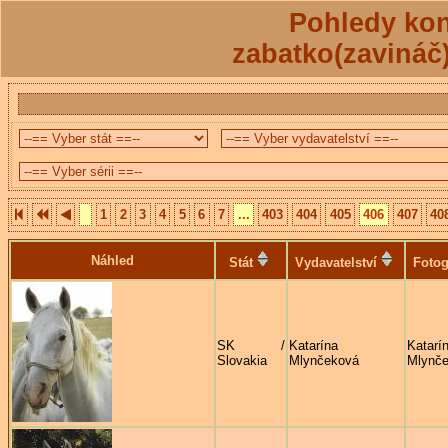
Pohledy kon
zabatko(zavináč
1
2
3
4
5
6
7
...
403
404
405
406
407
40
Náhled
Stát
Vydavatelství
Fotog
SK /
Katarína
Katarí
Slovakia
Mlynčeková
Mlynč