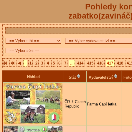
Pohledy kon
zabatko(zavináč
1
2
3
4
5
6
7
...
414
415
416
417
418
41
Náhled
Stát
Vydavatelství
Foto
ČR / Czech
Farma Čapí letka
Republic