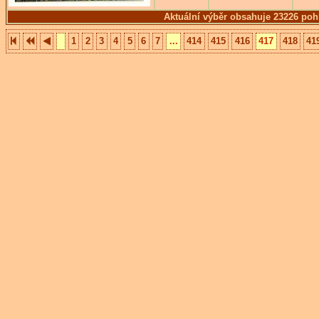
Aktuální výběr obsahuje 23226 poh
1
2
3
4
5
6
7
...
414
415
416
417
418
41