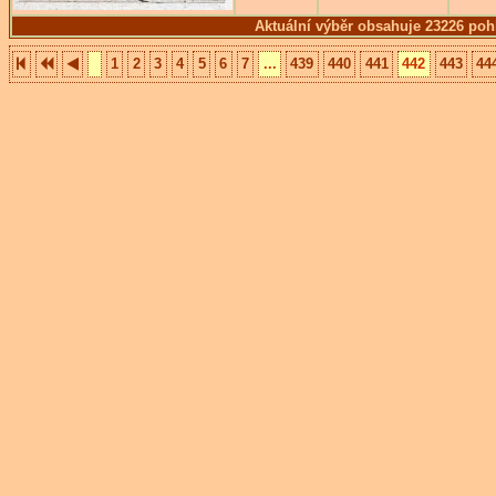
Aktuální výběr obsahuje 23226 poh
1
2
3
4
5
6
7
...
439
440
441
442
443
44