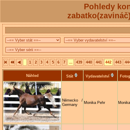
Pohledy kon
zabatko(zavináč
1
2
3
4
5
6
7
...
439
440
441
442
443
44
Náhled
Stát
Vydavatelství
Fotog
Německo /
Monika Pehr
Monika
Germany