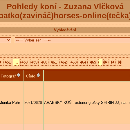
Pohledy koní - Zuzana Vlčková
batko(zavináč)horses-online(tečka
Vyhledávání
0
451
...
458
459
460
461
462
463
464
465
Fotograf
Číslo
Monika Pehr
2021/0626
ARABSKÝ KŮŇ - exteriér grošky SHIRIN JJ, nar. 2