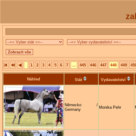
za
1
2
3
4
5
6
7
...
445
446
447
448
449
45
Náhled
Stát
Vydavatelství
Německo /
Monika Pehr
Germany