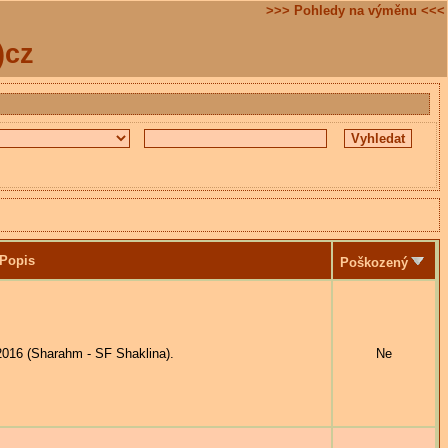
>>> Pohledy na výměnu <<<
)cz
Popis
Poškozený
016 (Sharahm - SF Shaklina).
Ne