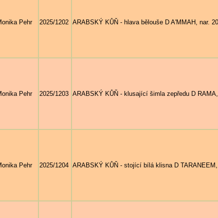
onika Pehr
2025/1202
ARABSKÝ KŮŇ - hlava bělouše D A'MMAH, nar. 202
onika Pehr
2025/1203
ARABSKÝ KŮŇ - klusající šimla zepředu D RAMA, n
onika Pehr
2025/1204
ARABSKÝ KŮŇ - stojící bílá klisna D TARANEEM, nar