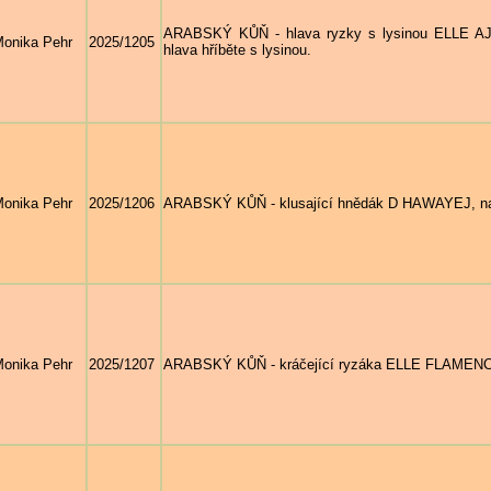
ARABSKÝ KŮŇ - hlava ryzky s lysinou ELLE AJM
onika Pehr
2025/1205
hlava hříběte s lysinou.
onika Pehr
2025/1206
ARABSKÝ KŮŇ - klusající hnědák D HAWAYEJ, nar. 
onika Pehr
2025/1207
ARABSKÝ KŮŇ - kráčející ryzáka ELLE FLAMENCA, 