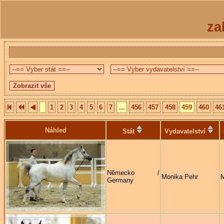
za
1
2
3
4
5
6
7
...
456
457
458
459
460
46
Náhled
Stát
Vydavatelství
Německo /
Monika Pehr
M
Germany