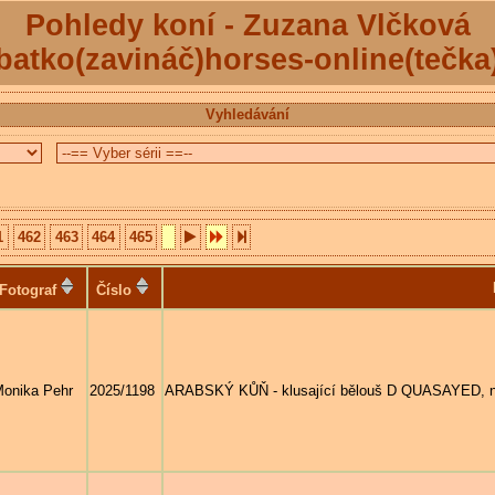
Pohledy koní - Zuzana Vlčková
batko(zavináč)horses-online(tečka
Vyhledávání
1
462
463
464
465
Fotograf
Číslo
onika Pehr
2025/1198
ARABSKÝ KŮŇ - klusající bělouš D QUASAYED, nar