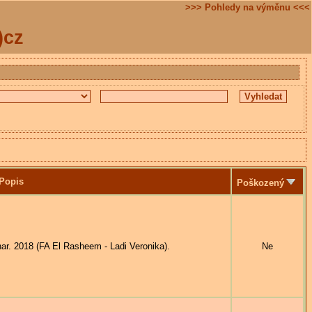
>>> Pohledy na výměnu <<<
)cz
Popis
Poškozený
. 2018 (FA El Rasheem - Ladi Veronika).
Ne