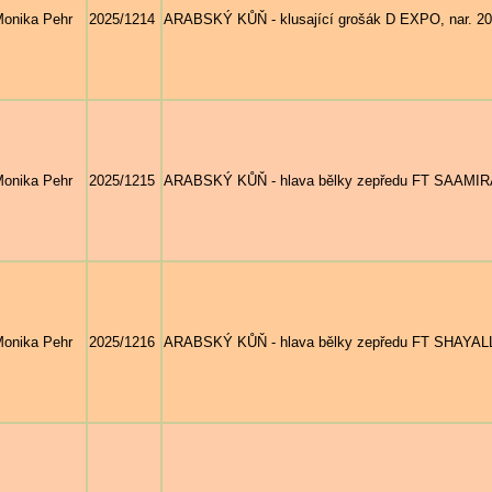
onika Pehr
2025/1214
ARABSKÝ KŮŇ - klusající grošák D EXPO, nar. 2021
onika Pehr
2025/1215
ARABSKÝ KŮŇ - hlava bělky zepředu FT SAAMIRA, 
onika Pehr
2025/1216
ARABSKÝ KŮŇ - hlava bělky zepředu FT SHAYALLA,