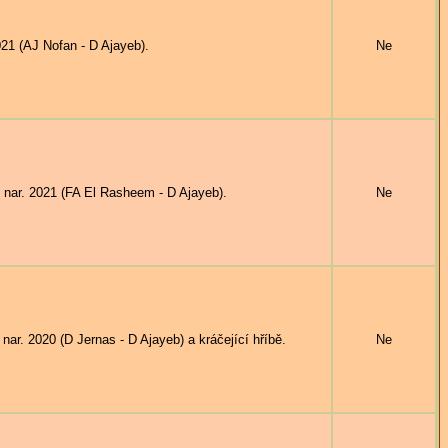
1 (AJ Nofan - D Ajayeb).
Ne
ar. 2021 (FA El Rasheem - D Ajayeb).
Ne
. 2020 (D Jernas - D Ajayeb) a kráčející hříbě.
Ne