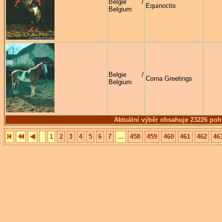
Belgie /
Equinoctis
Belgium
Belgie /
Corna Greetings
Belgium
Aktuální výběr obsahuje 23226 poh
1
2
3
4
5
6
7
...
458
459
460
461
462
46