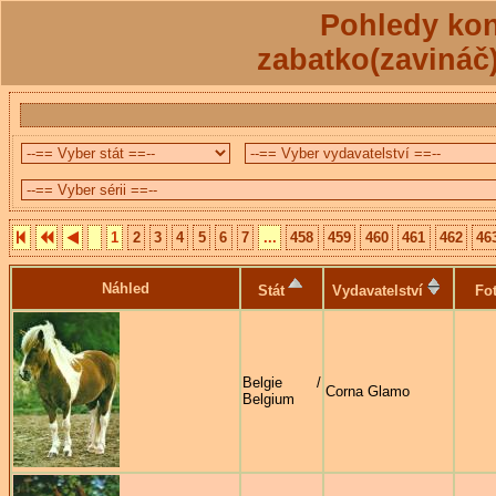
Pohledy kon
zabatko(zavináč
1
2
3
4
5
6
7
...
458
459
460
461
462
46
Náhled
Stát
Vydavatelství
Fo
Belgie /
Corna Glamo
Belgium