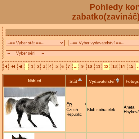
Pohledy kon
zabatko(zavináč
1
2
3
4
5
6
7
...
9
10
11
12
13
14
15
.
Náhled
Stát
Vydavatelství
Fotogr
ČR /
Aneta
Czech
Klub sběratelek
Hnykov
Republic