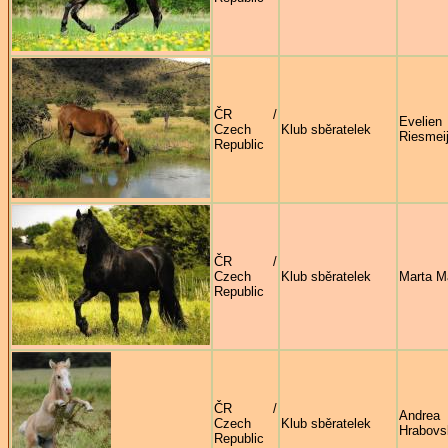
ČR /
Evelien
Czech
Klub sběratelek
Riesmeij
Republic
ČR /
Czech
Klub sběratelek
Marta M
Republic
ČR /
Andrea
Czech
Klub sběratelek
Hrabovs
Republic