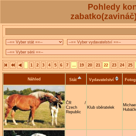
Pohledy kon
zabatko(zavináč
1
2
3
4
5
6
7
...
19
20
21
22
23
24
25
Náhled
Stát
Vydavatelství
Fotog
ČR /
Michae
Czech
Klub sběratelek
Hubáč
Republic