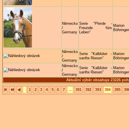
Německo
Serie "Pferde -
Marion
/
Freunde fürs
Böhringer
Germany
Leben"
Německo
Serie "Kalblüter -
Marion
/
sanfte Riesen"
Böhringer
Germany
Německo
Serie "Kalblüter -
Marion
/
sanfte Riesen"
Böhringer
Germany
Aktuální výběr obsahuje 23226 poh
1
2
3
4
5
6
7
...
391
392
393
394
395
39