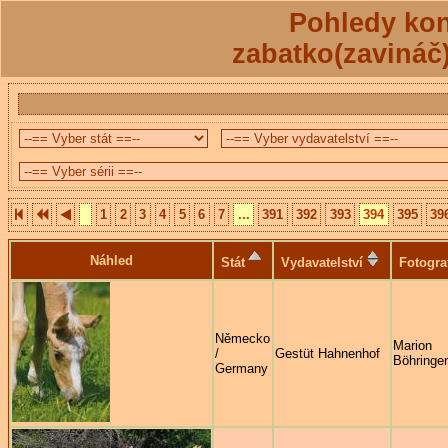
Pohledy kon
zabatko(zavináč
1
2
3
4
5
6
7
...
391
392
393
394
395
39
Náhled
Stát
Vydavatelství
Fotogra
Německo
Marion
/
Gestüt Hahnenhof
Böhringer
Germany