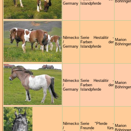
Böhringer
Germany
Islandpferde
Německo
Serie Hestalitir -
Marion
/
Farben der
Böhringer
Germany
Islandpferde
Německo
Serie Hestalitir -
Marion
/
Farben der
Böhringer
Germany
Islandpferde
Německo
Serie "Pferde -
Marion
/
Freunde fürs
Böhringer