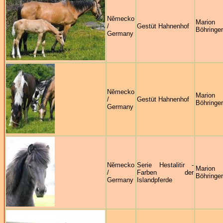
Německo
Marion
/
Gestüt Hahnenhof
Böhringer
Germany
Německo
Marion
/
Gestüt Hahnenhof
Böhringer
Germany
Německo
Serie Hestalitir -
Marion
/
Farben der
Böhringer
Germany
Islandpferde