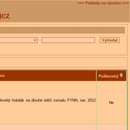
>>> Pohledy na výměnu <<<
)cz
pis
Poškozený
tlý hnědák na dlouhé otěži zezadu FYNN, nar. 2012
Ne