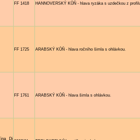
FF 1418
HANNOVERSKÝ KŮŇ - hlava ryzáka s uzdečkou z profil
FF 1725
ARABSKÝ KŮŇ - hlava ročního šimla s ohlávkou.
FF 1761
ARABSKÝ KŮŇ - hlava šimla s ohlávkou.
ina Di