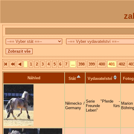
za
1
2
3
4
5
6
7
...
398
399
400
401
402
40
Náhled
Stát
Vydavatelství
Fotog
Serie "Pferde -
Německo /
Marion
Freunde fürs
Germany
Böhring
Leben"