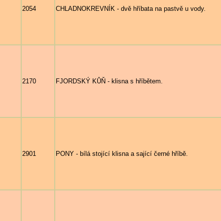
2054
CHLADNOKREVNÍK - dvě hříbata na pastvě u vody.
2170
FJORDSKÝ KŮŇ - klisna s hříbětem.
2901
PONY - bílá stojící klisna a sající černé hříbě.