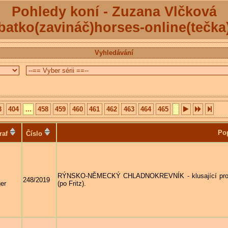
Pohledy koní - Zuzana Vlčková
batko(zavináč)horses-online(tečka
Vyhledávání
3
404
...
458
459
460
461
462
463
464
465
Po
raf
Číslo
RÝNSKO-NĚMECKÝ CHLADNOKREVNÍK - klusající prokve
248/2019
er
(po Fritz).