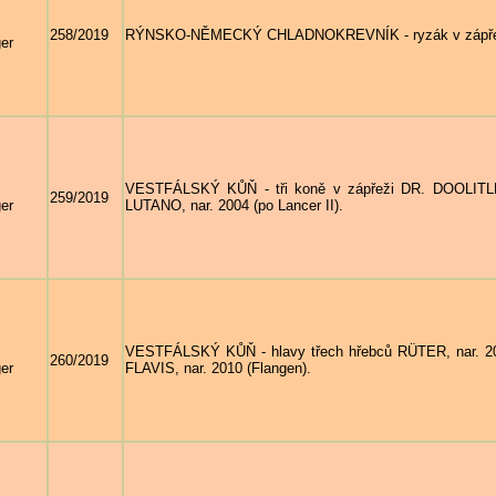
258/2019
RÝNSKO-NĚMECKÝ CHLADNOKREVNÍK - ryzák v zápřeži, 
er
VESTFÁLSKÝ KŮŇ - tři koně v zápřeži DR. DOOLITLE
259/2019
er
LUTANO, nar. 2004 (po Lancer II).
VESTFÁLSKÝ KŮŇ - hlavy třech hřebců RÜTER, nar. 20
260/2019
er
FLAVIS, nar. 2010 (Flangen).