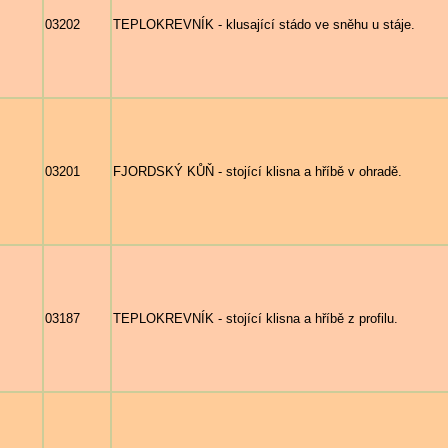
03202
TEPLOKREVNÍK - klusající stádo ve sněhu u stáje.
03201
FJORDSKÝ KŮŇ - stojící klisna a hříbě v ohradě.
03187
TEPLOKREVNÍK - stojící klisna a hříbě z profilu.