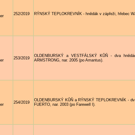
252/2019
RÝNSKÝ TEPLOKREVNÍK - hnědák v zápřeži, hřebec WAL
er
OLDENBURSKÝ a VESTFÁLSKÝ KŮŇ - dva hnědáci 
253/2019
er
ARMSTRONG, nar. 2005 (po Amantus).
OLDENBURSKÝ KŮŇ a RÝNSKÝ TEPLOKREVNÍK - dva hně
254/2019
er
FUERTO, nar. 2003 (po Farewell I).