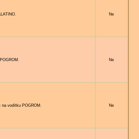
ALATINO.
Ne
e POGROM.
Ne
c na vodítku POGROM.
Ne