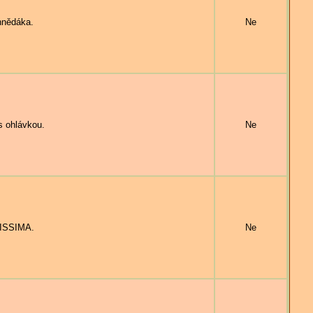
hnědáka.
Ne
 ohlávkou.
Ne
NISSIMA.
Ne