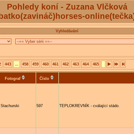
Pohledy koní - Zuzana Vlčková
batko(zavináč)horses-online(tečka
Vyhledávání
2
443
...
458
459
460
461
462
463
464
465
Fotograf
Číslo
 Stachurski
597
TEPLOKREVNÍK - cválající stádo.