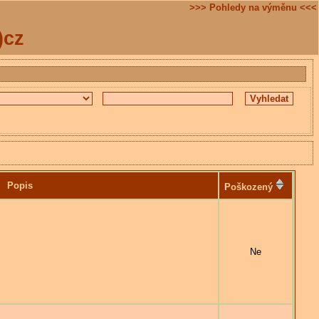
>>> Pohledy na výměnu <<<
)cz
Popis
Poškozený
Ne