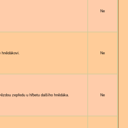
.
Ne
 hnědákovi.
Ne
dou zepředu u hřbetu dalšího hnědáka.
Ne