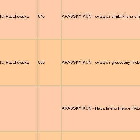
fia Raczkowska
046
ARABSKÝ KŮŇ - cválající šimla klisna s 
fia Raczkowska
055
ARABSKÝ KŮŇ - cválající grošovaný hře
ARABSKÝ KŮŇ - hlava bílého hřebce PAL