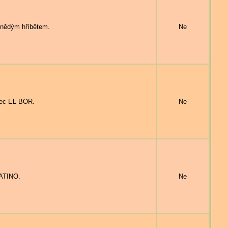
hnědým hříbětem.
Ne
bec EL BOR.
Ne
ATINO.
Ne