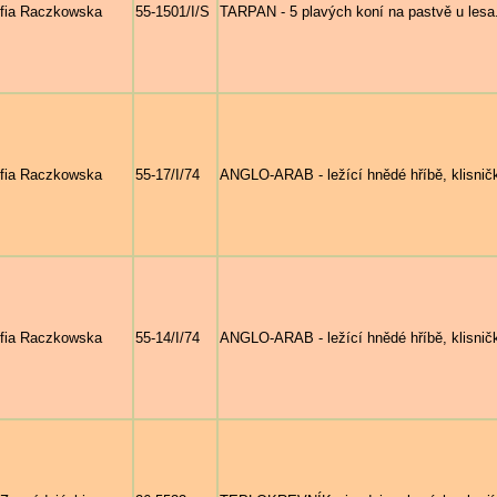
fia Raczkowska
55-1501/I/S
TARPAN - 5 plavých koní na pastvě u lesa
fia Raczkowska
55-17/I/74
ANGLO-ARAB - ležící hnědé hříbě, klisn
fia Raczkowska
55-14/I/74
ANGLO-ARAB - ležící hnědé hříbě, klisn