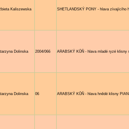
źbieta Kaliszewska
SHETLANDSKÝ PONY - hlava zívajícího 
tarzyna Dolinska
2004/066
ARABSKÝ KŮŇ - hlava mladé ryzé klisny s
tarzyna Dolinska
06
ARABSKÝ KŮŇ - hlava hnědé klisny PIA