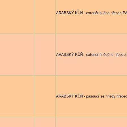
ARABSKÝ KŮŇ - exteriér bílého hřebce P
ARABSKÝ KŮŇ - exteriér hnědého hřebc
ARABSKÝ KŮŇ - pasoucí se hnědý hřebe