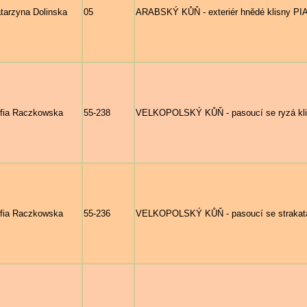
tarzyna Dolinska
05
ARABSKÝ KŮŇ - exteriér hnědé klisny P
fia Raczkowska
55-238
VELKOPOLSKÝ KŮŇ - pasoucí se ryzá klis
fia Raczkowska
55-236
VELKOPOLSKÝ KŮŇ - pasoucí se strakatá k