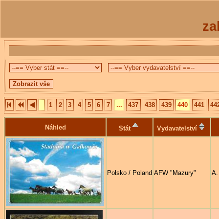
za
1
2
3
4
5
6
7
...
437
438
439
440
441
44
Náhled
Stát
Vydavatelství
Polsko / Poland
AFW "Mazury"
A.