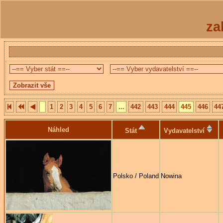
za
1
2
3
4
5
6
7
...
442
443
444
445
446
44
Náhled
Stát
Vydavatelství
Polsko / Poland
Nowina