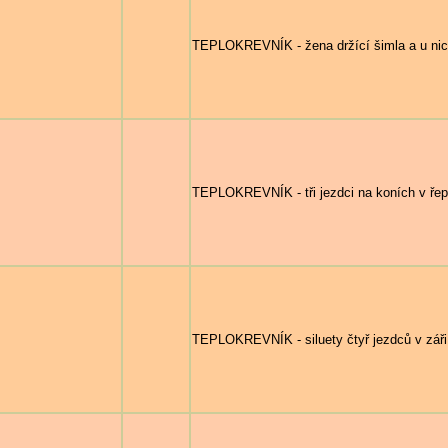
TEPLOKREVNÍK - žena držící šimla a u nich
TEPLOKREVNÍK - tři jezdci na koních v řep
TEPLOKREVNÍK - siluety čtyř jezdců v záři