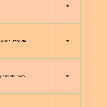
Ne
louše s uzdečkami.
Ne
s hříbaty u vody.
Ne