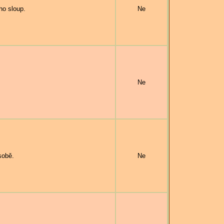
o sloup.
Ne
Ne
sobě.
Ne