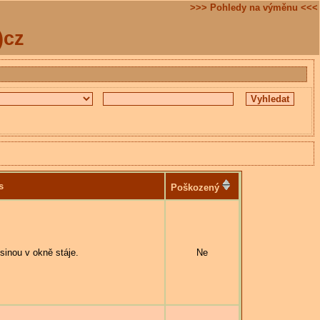
>>> Pohledy na výměnu <<<
)cz
s
Poškozený
inou v okně stáje.
Ne