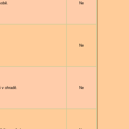
sobě.
Ne
.
Ne
 v ohradě.
Ne