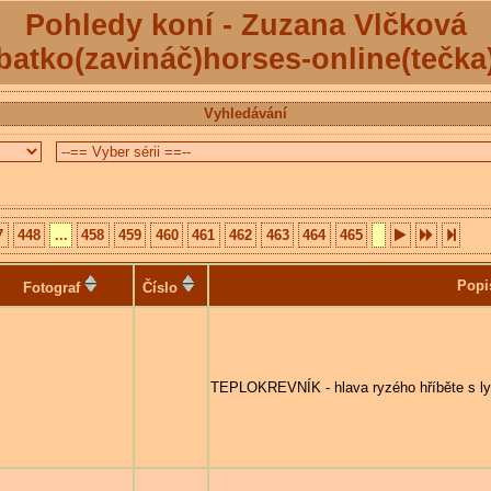
Pohledy koní - Zuzana Vlčková
batko(zavináč)horses-online(tečka
Vyhledávání
7
448
...
458
459
460
461
462
463
464
465
Popi
Fotograf
Číslo
TEPLOKREVNÍK - hlava ryzého hříběte s lys