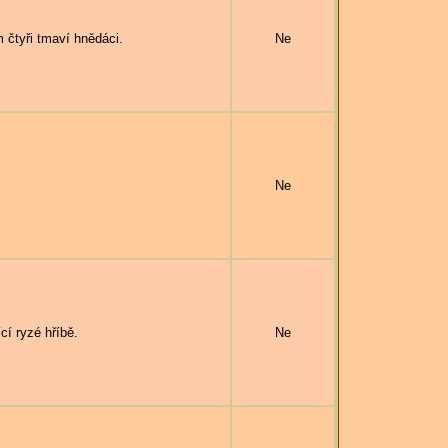
čtyři tmaví hnědáci.
Ne
Ne
í ryzé hříbě.
Ne