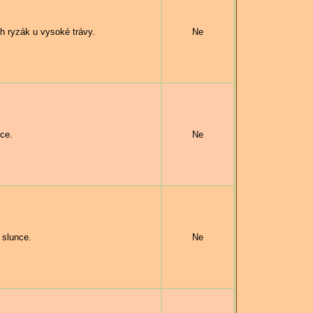
 ryzák u vysoké trávy.
Ne
ce.
Ne
 slunce.
Ne