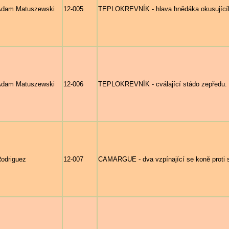
Adam Matuszewski
12-005
TEPLOKREVNÍK - hlava hnědáka okusujícíh
Adam Matuszewski
12-006
TEPLOKREVNÍK - cválající stádo zepředu.
odriguez
12-007
CAMARGUE - dva vzpínající se koně proti 