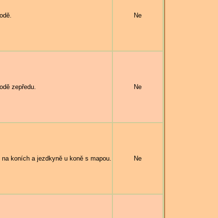
odě.
Ne
odě zepředu.
Ne
i na koních a jezdkyně u koně s mapou.
Ne