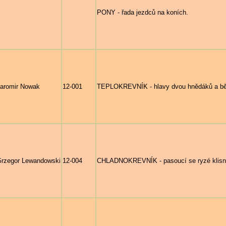
PONY - řada jezdců na koních.
aromir Nowak
12-001
TEPLOKREVNÍK - hlavy dvou hnědáků a bě
rzegor Lewandowski
12-004
CHLADNOKREVNÍK - pasoucí se ryzé klisny 