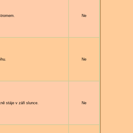
stromem.
Ne
ěhu.
Ne
 stáje v záři slunce.
Ne