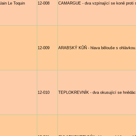
lain Le Toquin
12-008
CAMARGUE - dva vzpínající se koně proti 
12-009
ARABSKÝ KŮŇ - hlava bělouše s ohlávkou
12-010
TEPLOKREVNÍK - dva okusující se hnědáci