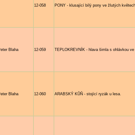
12-058
PONY - klusající bílý pony ve žlutých květec
eter Blaha
12-059
TEPLOKREVNÍK - hlava šimla s ohlávkou ve d
eter Blaha
12-060
ARABSKÝ KŮŇ - stojící ryzák u lesa.