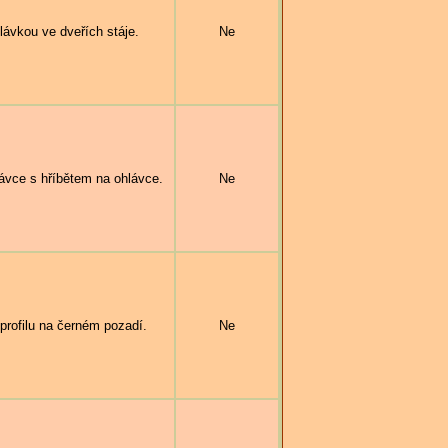
ávkou ve dveřích stáje.
Ne
ávce s hříbětem na ohlávce.
Ne
rofilu na černém pozadí.
Ne