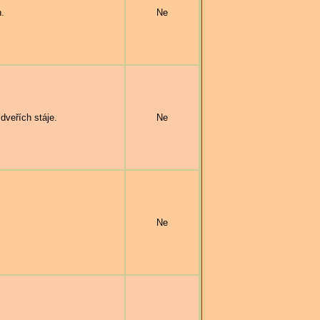
h.
Ne
veřích stáje.
Ne
Ne