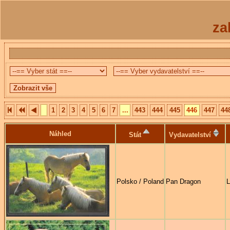
za
1
2
3
4
5
6
7
...
443
444
445
446
447
44
Náhled
Stát
Vydavatelství
Polsko / Poland
Pan Dragon
L