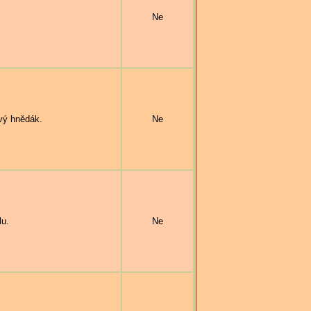
Ne
vý hnědák.
Ne
lu.
Ne