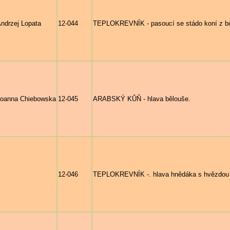
ndrzej Lopata
12-044
TEPLOKREVNÍK - pasoucí se stádo koní z b
oanna Chiebowska
12-045
ARABSKÝ KŮŇ - hlava bělouše.
12-046
TEPLOKREVNÍK -. hlava hnědáka s hvězdou 