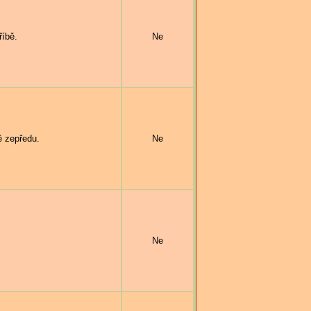
íbě.
Ne
ě zepředu.
Ne
Ne