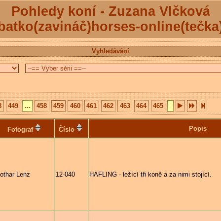
Pohledy koní - Zuzana Vlčková
batko(zavináč)horses-online(tečka
Vyhledávání
8
449
...
458
459
460
461
462
463
464
465
Popis
Fotograf
Číslo
othar Lenz
12-040
HAFLING - ležící tři koně a za nimi stojící.