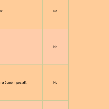
oku.
Ne
Ne
na černém pozadí.
Ne