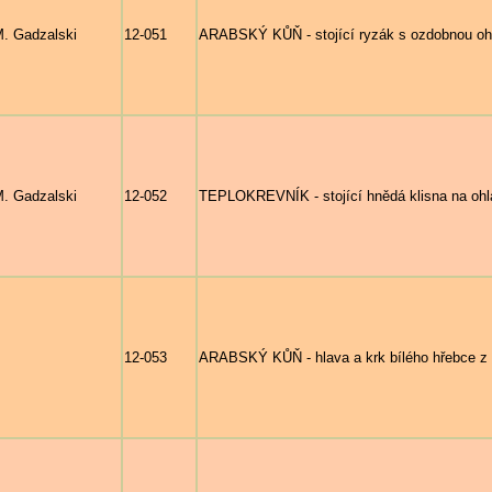
. Gadzalski
12-051
ARABSKÝ KŮŇ - stojící ryzák s ozdobnou ohl
. Gadzalski
12-052
TEPLOKREVNÍK - stojící hnědá klisna na ohl
12-053
ARABSKÝ KŮŇ - hlava a krk bílého hřebce z p