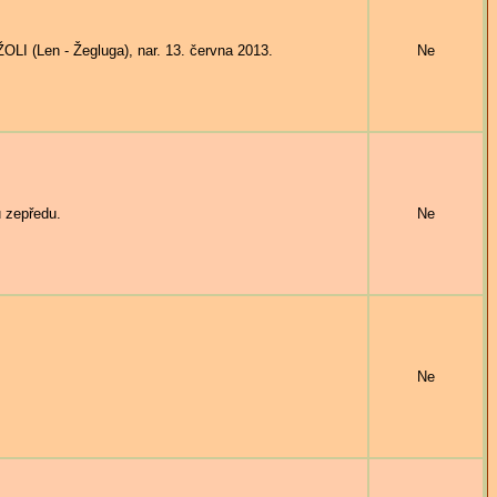
I (Len - Žegluga), nar. 13. června 2013.
Ne
 zepředu.
Ne
Ne