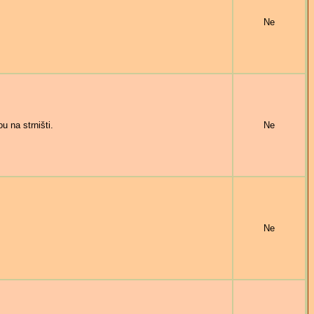
Ne
 na strništi.
Ne
Ne