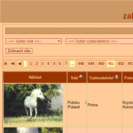
za
1
2
3
4
5
6
7
...
448
449
450
451
452
45
Náhled
Stát
Vydavatelství
Foto
Polsko /
Kryst
Prima
Poland
Korze