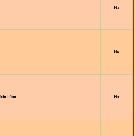
Ne
Ne
ědé hříbě.
Ne