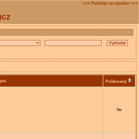
>>> Pohledy na výměnu <<<
)cz
pis
Poškozený
Ne