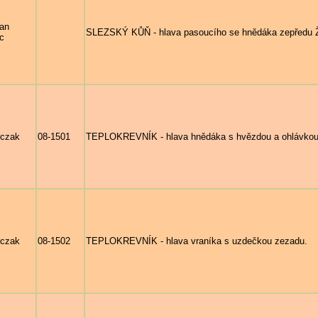
ian
SLEZSKÝ KŮŇ - hlava pasoucího se hnědáka zepředu ŽOL
c
rczak
08-1501
TEPLOKREVNÍK - hlava hnědáka s hvězdou a ohlávkou
rczak
08-1502
TEPLOKREVNÍK - hlava vraníka s uzdečkou zezadu.