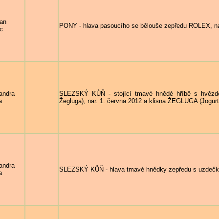
ian
PONY - hlava pasoucího se bělouše zepředu ROLEX, na
c
andra
SLEZSKÝ KŮŇ - stojící tmavé hnědé hříbě s hvězdo
a
Žegluga), nar. 1. června 2012 a klisna ŽEGLUGA (Jogurt 
andra
SLEZSKÝ KŮŇ - hlava tmavé hnědky zepředu s uzdečkou
a