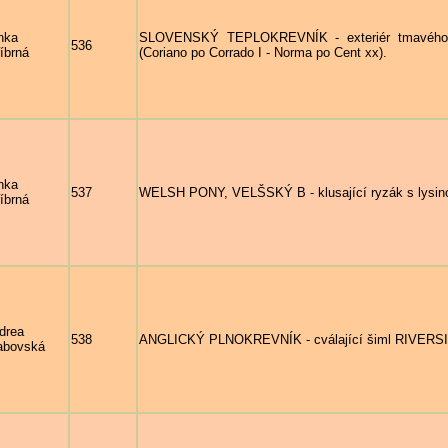
nka
SLOVENSKÝ TEPLOKREVNÍK - exteriér tmavého h
536
říbrná
(Coriano po Corrado I - Norma po Cent xx).
nka
537
WELSH PONY, VELŠSKÝ B - klusající ryzák s lys
říbrná
drea
538
ANGLICKÝ PLNOKREVNÍK - cválající šiml RIVERSIDE,
abovská