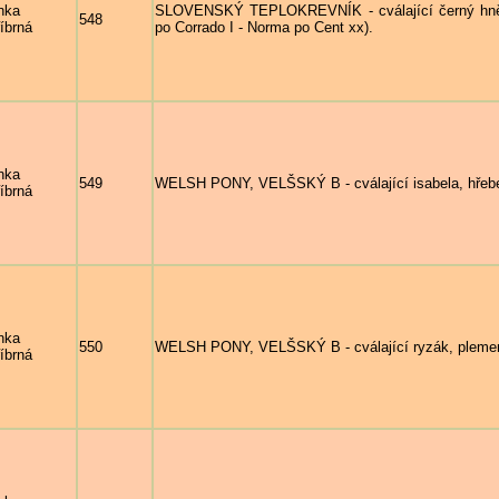
nka
SLOVENSKÝ TEPLOKREVNÍK - cválající černý hnědá
548
říbrná
po Corrado I - Norma po Cent xx).
nka
549
WELSH PONY, VELŠSKÝ B - cválající isabela, hřeb
říbrná
nka
550
WELSH PONY, VELŠSKÝ B - cválající ryzák, ple
říbrná