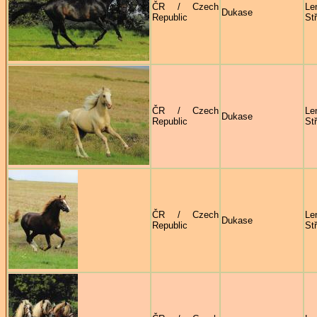
ČR / Czech
Le
Dukase
Republic
St
ČR / Czech
Le
Dukase
Republic
St
ČR / Czech
Le
Dukase
Republic
St