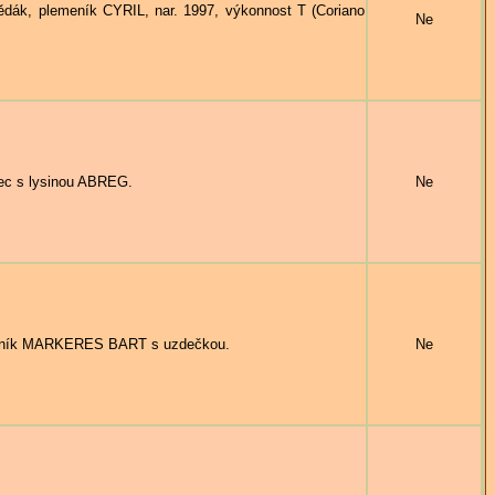
k, plemeník CYRIL, nar. 1997, výkonnost T (Coriano
Ne
ec s lysinou ABREG.
Ne
meník MARKERES BART s uzdečkou.
Ne