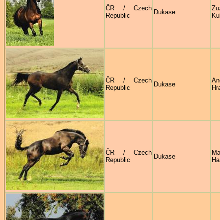
ČR / Czech
Zu
Dukase
Republic
Ku
ČR / Czech
An
Dukase
Republic
Hr
ČR / Czech
Ma
Dukase
Republic
Ha