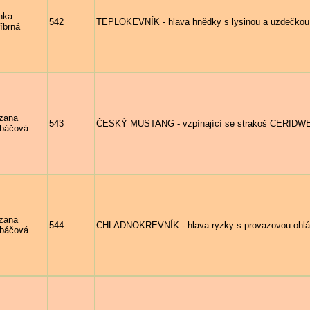
nka
542
TEPLOKEVNÍK - hlava hnědky s lysinou a uzdečkou 
říbrná
zana
543
ČESKÝ MUSTANG - vzpínající se strakoš CERIDWEN,
báčová
zana
544
CHLADNOKREVNÍK - hlava ryzky s provazovou ohlá
báčová