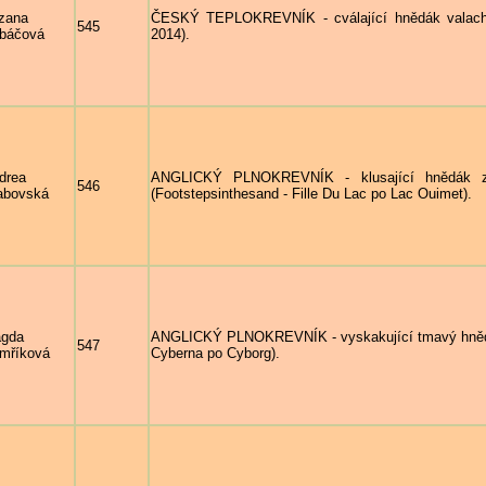
zana
ČESKÝ TEPLOKREVNÍK - cválající hnědák valach 
545
báčová
2014).
drea
ANGLICKÝ PLNOKREVNÍK - klusající hnědák z
546
abovská
(Footstepsinthesand - Fille Du Lac po Lac Ouimet).
gda
ANGLICKÝ PLNOKREVNÍK - vyskakující tmavý hnědák
547
mříková
Cyberna po Cyborg).