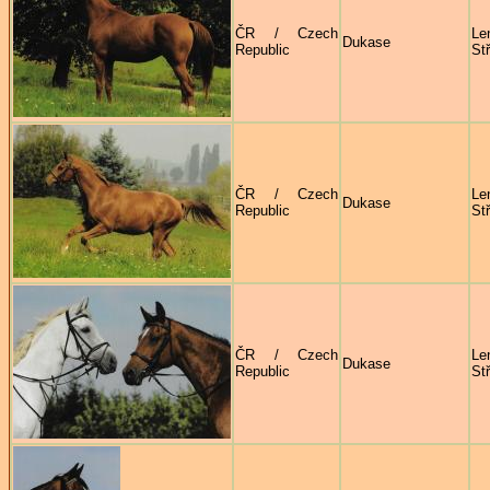
ČR / Czech
Le
Dukase
Republic
St
ČR / Czech
Le
Dukase
Republic
St
ČR / Czech
Le
Dukase
Republic
St