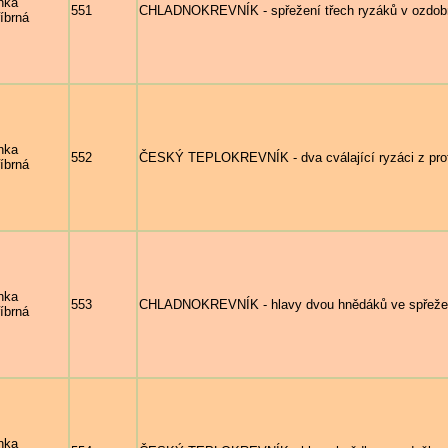
nka
551
CHLADNOKREVNÍK - spřežení třech ryzáků v ozdobn
říbrná
nka
552
ČESKÝ TEPLOKREVNÍK - dva cválající ryzáci z pr
říbrná
nka
553
CHLADNOKREVNÍK - hlavy dvou hnědáků ve spřeže
říbrná
nka