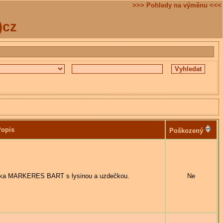
>>> Pohledy na výměnu <<<
)cz
opis
Poškozený
ka MARKERES BART s lysinou a uzdečkou.
Ne