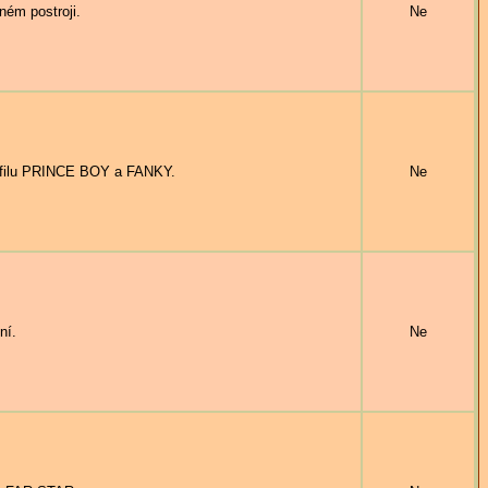
ém postroji.
Ne
ofilu PRINCE BOY a FANKY.
Ne
ní.
Ne