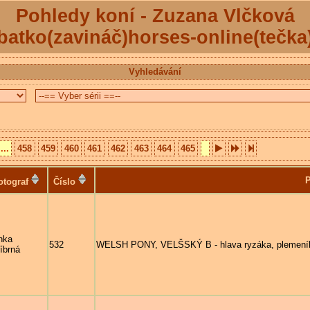
Pohledy koní - Zuzana Vlčková
batko(zavináč)horses-online(tečka
Vyhledávání
...
458
459
460
461
462
463
464
465
P
otograf
Číslo
nka
532
WELSH PONY, VELŠSKÝ B - hlava ryzáka, plemení
říbrná