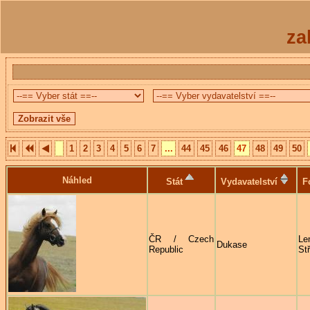
za
1
2
3
4
5
6
7
...
44
45
46
47
48
49
50
Náhled
Stát
Vydavatelství
F
ČR / Czech
Le
Dukase
Republic
St