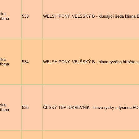
nka
533
WELSH PONY, VELŠSKÝ B - klusající šedá klisna B
říbrná
nka
534
WELSH PONY, VELŠSKÝ B - hlava ryzého hříběte s
říbrná
nka
535
ČESKÝ TEPLOKREVNÍK - hlava ryzky s lysinou FON
říbrná