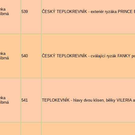
nka
539
ČESKÝ TEPLOKREVNÍK - exteriér ryzáka PRINCE BOY
říbrná
nka
540
ČESKÝ TEPLOKREVNÍK - cválající ryzák FANKY po 
říbrná
nka
541
TEPLOKEVNÍK - hlavy dvou klisen, bělky VILERIA a
říbrná