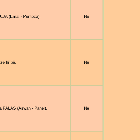
JA (Emal - Pentoza).
Ne
zé hříbě.
Ne
a PALAS (Aswan - Panel).
Ne