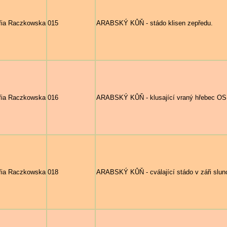
fia Raczkowska
015
ARABSKÝ KŮŇ - stádo klisen zepředu.
fia Raczkowska
016
ARABSKÝ KŮŇ - klusající vraný hřebec OSE
fia Raczkowska
018
ARABSKÝ KŮŇ - cválající stádo v záři slun