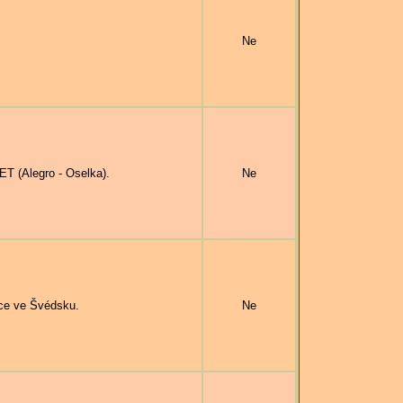
Ne
T (Alegro - Oselka).
Ne
ce ve Švédsku.
Ne