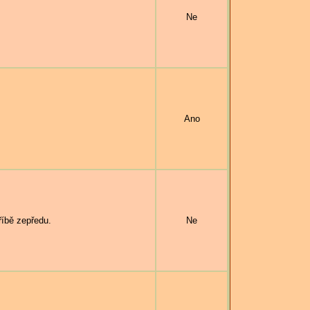
Ne
Ano
říbě zepředu.
Ne