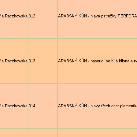
fia Raczkowska
012
ARABSKÝ KŮŇ - hlava pstružky PERFORAC
fia Raczkowska
013
ARABSKÝ KŮŇ - pasoucí se bílá klisna a ry
fia Raczkowska
014
ARABSKÝ KŮŇ - hlavy třech dcer plemeník