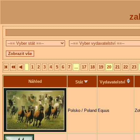
za
1
2
3
4
5
6
7
...
17
18
19
20
21
22
23
Náhled
Stát
Vydavatelství
Polsko / Poland
Equus
Zo