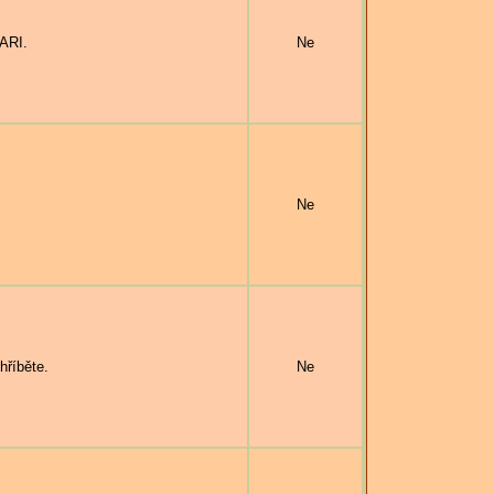
ARI.
Ne
Ne
hříběte.
Ne