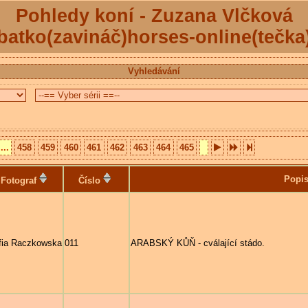
Pohledy koní - Zuzana Vlčková
batko(zavináč)horses-online(tečka
Vyhledávání
...
458
459
460
461
462
463
464
465
Popi
Fotograf
Číslo
fia Raczkowska
011
ARABSKÝ KŮŇ - cválající stádo.