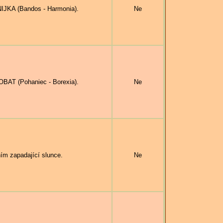
JKA (Bandos - Harmonia).
Ne
AT (Pohaniec - Borexia).
Ne
ím zapadající slunce.
Ne