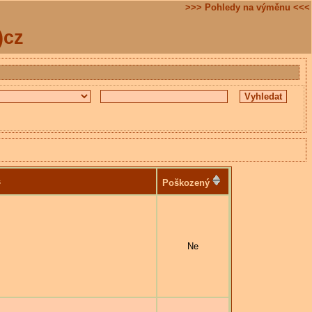
>>> Pohledy na výměnu <<<
)cz
s
Poškozený
Ne