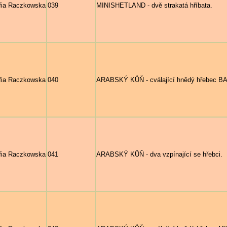
fia Raczkowska
039
MINISHETLAND - dvě strakatá hříbata.
fia Raczkowska
040
ARABSKÝ KŮŇ - cválající hnědý hřebec BAN
fia Raczkowska
041
ARABSKÝ KŮŇ - dva vzpínající se hřebci.