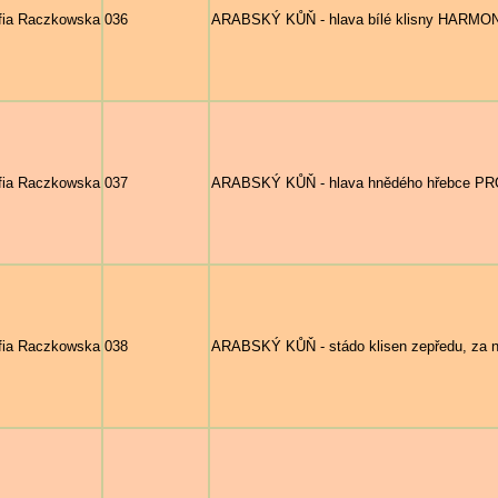
fia Raczkowska
036
ARABSKÝ KŮŇ - hlava bílé klisny HARMONI
fia Raczkowska
037
ARABSKÝ KŮŇ - hlava hnědého hřebce PROB
fia Raczkowska
038
ARABSKÝ KŮŇ - stádo klisen zepředu, za n