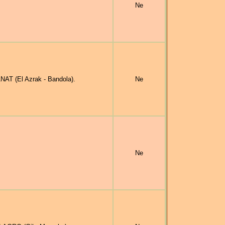
Ne
AT (El Azrak - Bandola).
Ne
Ne