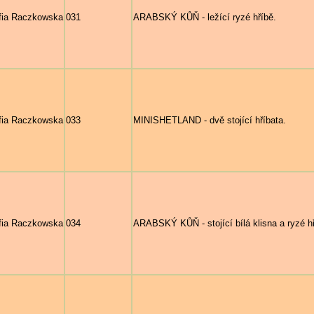
fia Raczkowska
031
ARABSKÝ KŮŇ - ležící ryzé hříbě.
fia Raczkowska
033
MINISHETLAND - dvě stojící hříbata.
fia Raczkowska
034
ARABSKÝ KŮŇ - stojící bílá klisna a ryzé h