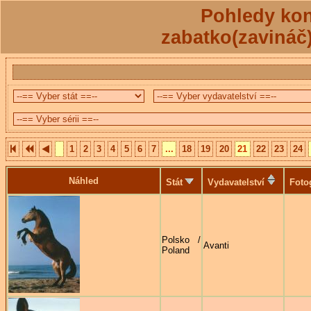
Pohledy kon
zabatko(zavináč
1
2
3
4
5
6
7
...
18
19
20
21
22
23
24
Náhled
Stát
Vydavatelství
Foto
Polsko /
Avanti
Poland