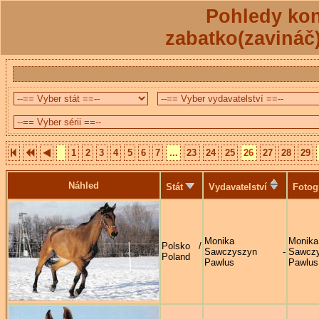
Pohledy kon
zabatko(zavináč
1
2
3
4
5
6
7
...
23
24
25
26
27
28
29
Náhled
Stát
Vydavatelství
Fotog
Monika
Monika
Polsko /
Sawczyszyn -
Sawczy
Poland
Pawlus
Pawlus