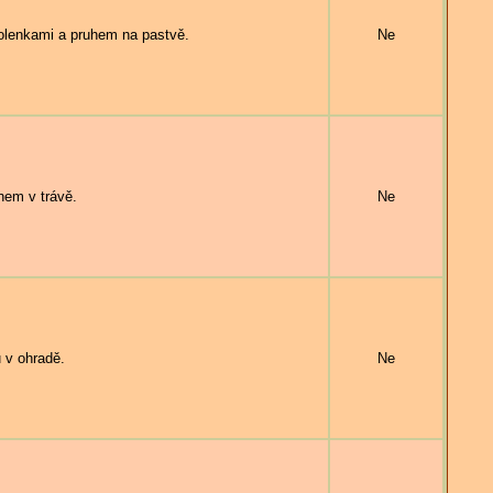
olenkami a pruhem na pastvě.
Ne
hem v trávě.
Ne
 v ohradě.
Ne