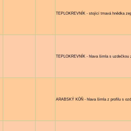
TEPLOKREVNÍK - stojící tmavá hnědka zepř
TEPLOKREVNÍK - hlava šimla s uzdečkou 
ARABSKÝ KŮŇ - hlava šimla z profilu s oz