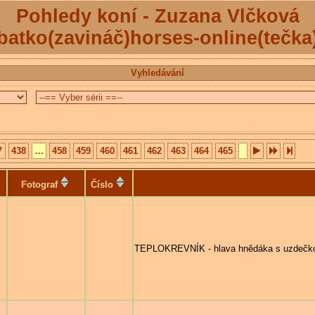
Pohledy koní - Zuzana Vlčková
batko(zavináč)horses-online(tečka
Vyhledávání
7
438
...
458
459
460
461
462
463
464
465
Fotograf
Číslo
TEPLOKREVNÍK - hlava hnědáka s uzdečk