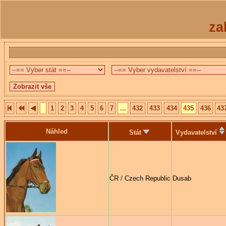
za
1
2
3
4
5
6
7
...
432
433
434
435
436
43
Náhled
Stát
Vydavatelství
ČR / Czech Republic
Dusab