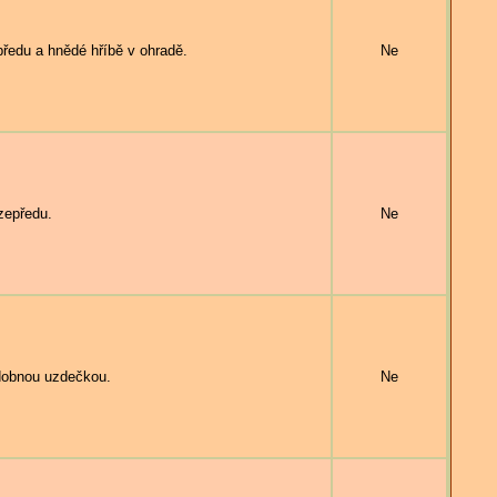
edu a hnědé hříbě v ohradě.
Ne
zepředu.
Ne
dobnou uzdečkou.
Ne