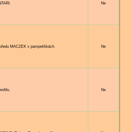
NTARI.
Ne
epředu MACZEK v pampeliškách.
Ne
ofilu.
Ne