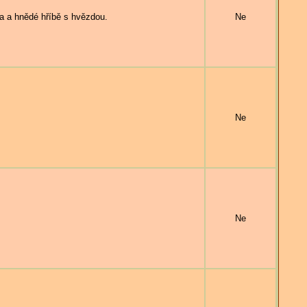
a hnědé hříbě s hvězdou.
Ne
Ne
Ne