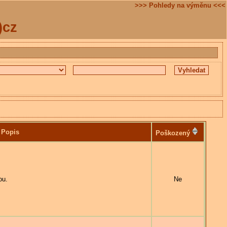
>>> Pohledy na výměnu <<<
)cz
Popis
Poškozený
ou.
Ne