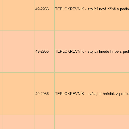
49-2956
TEPLOKREVNÍK - stojící ryzé hříbě s podk
49-2956
TEPLOKREVNÍK - stojící hnědé hříbě s pru
49-2956
TEPLOKREVNÍK - cválající hnědák z profilu