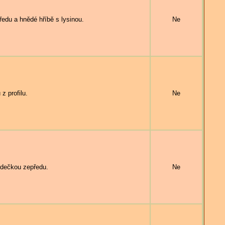
u a hnědé hříbě s lysinou.
Ne
 profilu.
Ne
dečkou zepředu.
Ne