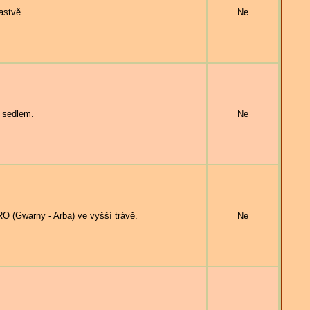
astvě.
Ne
m sedlem.
Ne
 (Gwarny - Arba) ve vyšší trávě.
Ne