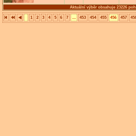
Aktuální výběr obsahuje 23226 poh
1
2
3
4
5
6
7
...
453
454
455
456
457
45