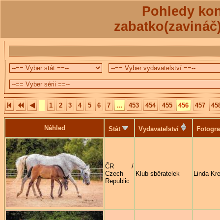
Pohledy kon
zabatko(zavináč
1
2
3
4
5
6
7
...
453
454
455
456
457
45
Náhled
Stát
Vydavatelství
Fotogra
ČR /
Czech
Klub sběratelek
Linda Kre
Republic