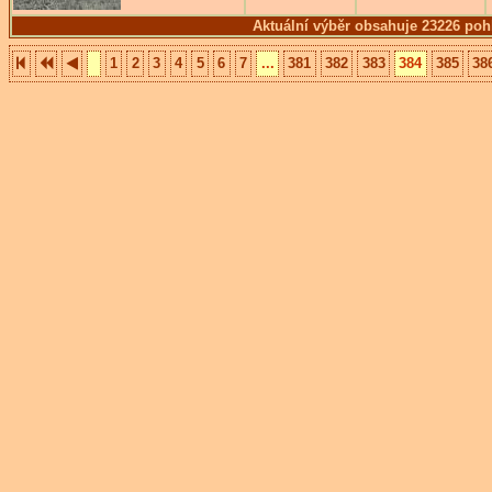
Aktuální výběr obsahuje 23226 poh
1
2
3
4
5
6
7
...
381
382
383
384
385
38