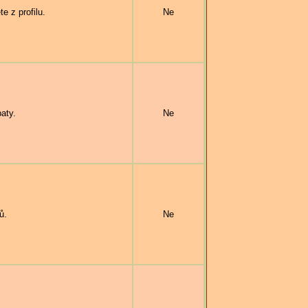
 z profilu.
Ne
aty.
Ne
ů.
Ne