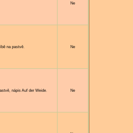
Ne
íbě na pastvě.
Ne
stvě, nápis Auf der Weide.
Ne