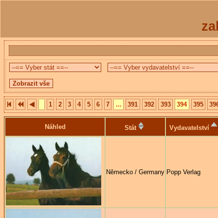
za
1
2
3
4
5
6
7
...
391
392
393
394
395
39
Náhled
Stát
Vydavatelství
Německo / Germany
Popp Verlag