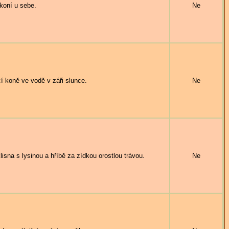
koní u sebe.
Ne
 koně ve vodě v záři slunce.
Ne
na s lysinou a hříbě za zídkou orostlou trávou.
Ne