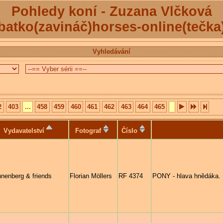
Pohledy koní - Zuzana Vlčková
batko(zavináč)horses-online(tečka
Vyhledávání
2
403
...
458
459
460
461
462
463
464
465
Vydavatelství
Fotograf
Číslo
nenberg & friends
Florian Möllers
RF 4374
PONY - hlava hnědáka.