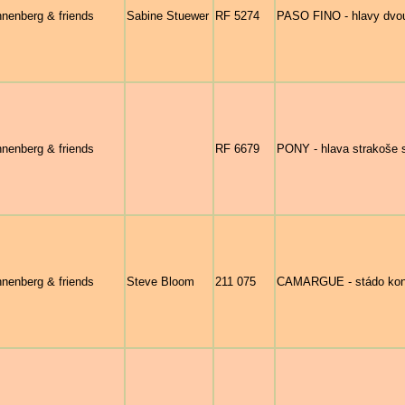
nenberg & friends
Sabine Stuewer
RF 5274
PASO FINO - hlavy dvou
nenberg & friends
RF 6679
PONY - hlava strakoše s
nenberg & friends
Steve Bloom
211 075
CAMARGUE - stádo koní 