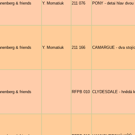
nenberg & friends
Y. Momatiuk
211 076
PONY - detai hlav dvou 
nenberg & friends
Y. Momatiuk
211 166
CAMARGUE - dva stojící
nenberg & friends
RFPB 010
CLYDESDALE - hnědá klis