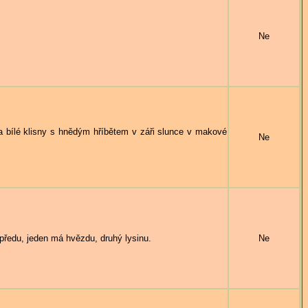
Ne
bílé klisny s hnědým hříbětem v záři slunce v makové
Ne
ředu, jeden má hvězdu, druhý lysinu.
Ne