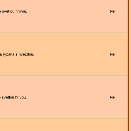
 světlou hřívou.
Ne
 ryzáka s hvězdou.
Ne
světlou hřívou.
Ne