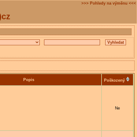
>>> Pohledy na výměnu <<<
)cz
Popis
Poškozený
Ne