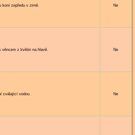
 koní zepředu v zimě.
Ne
 věncem z květin na hlavě.
Ne
cválající vodou.
Ne