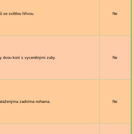
ů se světlou hřívou.
Ne
 dvou koní s vyceněnými zuby.
Ne
nataženýma zadníma nohama.
Ne