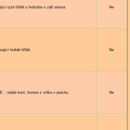
cí ryzé hříbě s hvězdou v záři slunce.
Ne
jící hnědé hříbě.
Ne
- stádo koní, foceno z vršku v prachu.
Ne