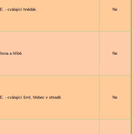
 - cválající hnědák.
Ne
isna a hříbě.
Ne
- cválající šiml, hřebec v ohradě.
Ne