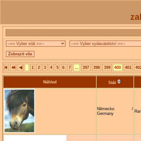
za
1
2
3
4
5
6
7
...
397
398
399
400
401
40
Náhled
Stát
Německo /
Ran
Germany