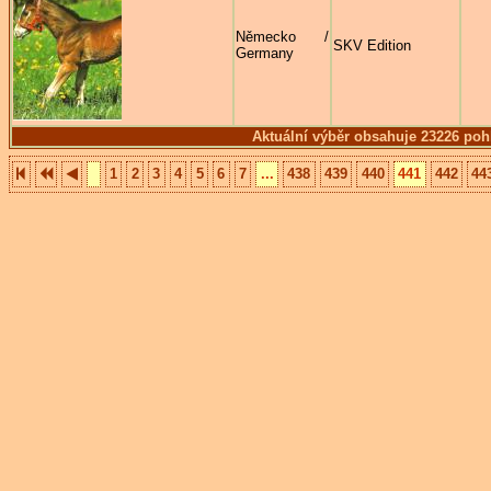
Německo /
SKV Edition
Germany
Aktuální výběr obsahuje 23226 poh
1
2
3
4
5
6
7
...
438
439
440
441
442
44