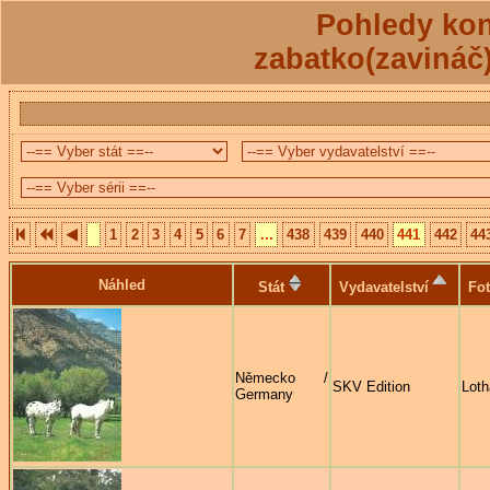
Pohledy kon
zabatko(zavináč
1
2
3
4
5
6
7
...
438
439
440
441
442
44
Náhled
Stát
Vydavatelství
Fot
Německo /
SKV Edition
Loth
Germany