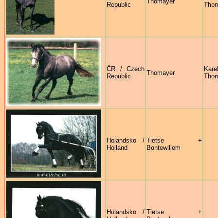
Thomayer
Republic
Thom
ČR / Czech
Kare
Thomayer
Republic
Thom
Holandsko /
Tietse +
Holland
Bontewillem
Holandsko /
Tietse +