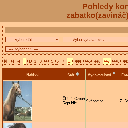
Pohledy kon
zabatko(zavináč
1
2
3
4
5
6
7
...
444
445
446
447
448
44
Náhled
Stát
Vydavatelství
Fot
ČR / Czech
Svépomoc
Z. S
Republic