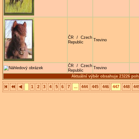
ČR / Czech
Trevino
Republic
ČR / Czech
Trevino
Republic
Aktuální výběr obsahuje 23226 poh
1
2
3
4
5
6
7
...
444
445
446
447
448
44