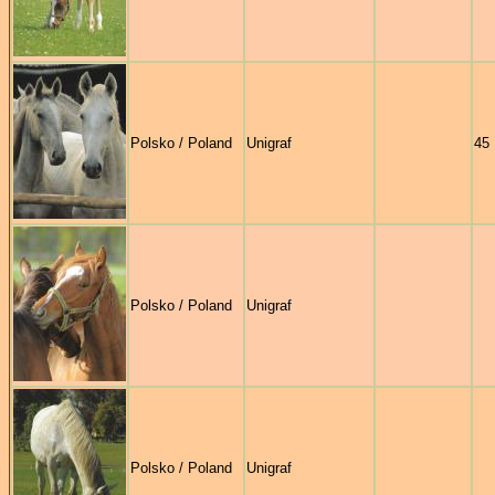
Polsko / Poland
Unigraf
45
Polsko / Poland
Unigraf
Polsko / Poland
Unigraf