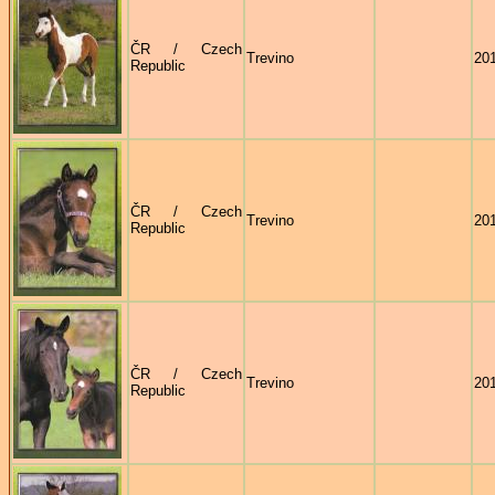
ČR / Czech
Trevino
20
Republic
ČR / Czech
Trevino
20
Republic
ČR / Czech
Trevino
20
Republic