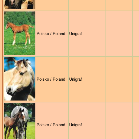
Polsko / Poland
Unigraf
Polsko / Poland
Unigraf
Polsko / Poland
Unigraf