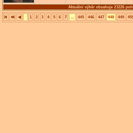
Aktuální výběr obsahuje 23226 poh
1
2
3
4
5
6
7
...
445
446
447
448
449
45