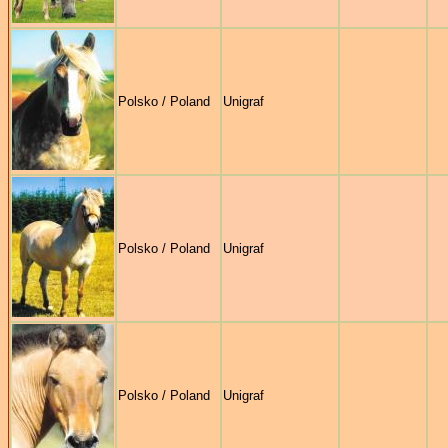
Polsko / Poland
Unigraf
Polsko / Poland
Unigraf
Polsko / Poland
Unigraf