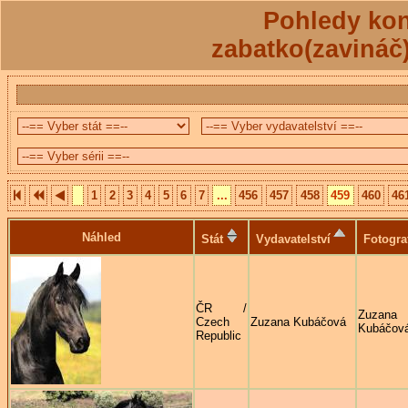
Pohledy kon
zabatko(zavináč
1
2
3
4
5
6
7
...
456
457
458
459
460
46
Náhled
Stát
Vydavatelství
Fotogra
ČR /
Zuzana
Czech
Zuzana Kubáčová
Kubáčov
Republic