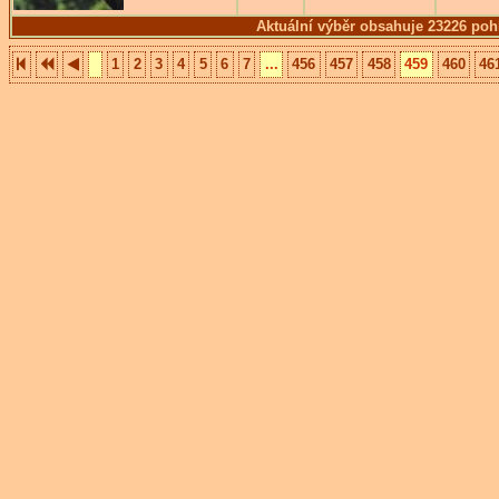
Aktuální výběr obsahuje 23226 poh
1
2
3
4
5
6
7
...
456
457
458
459
460
46