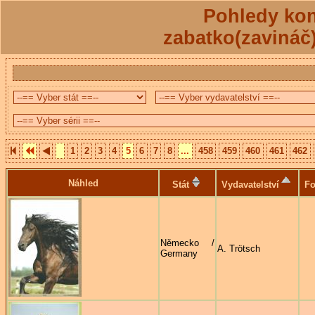
Pohledy kon
zabatko(zavináč
1
2
3
4
5
6
7
8
...
458
459
460
461
462
Náhled
Stát
Vydavatelství
Fo
Německo /
A. Trötsch
Germany