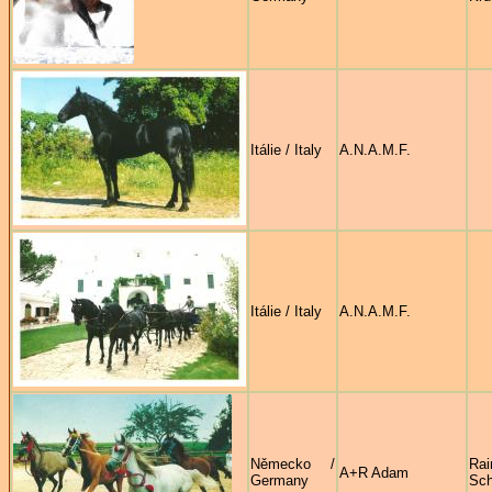
Itálie / Italy
A.N.A.M.F.
Itálie / Italy
A.N.A.M.F.
Německo /
Rai
A+R Adam
Germany
Sc