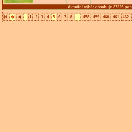
Aktuální výběr obsahuje 23226 poh
1
2
3
4
5
6
7
8
...
458
459
460
461
462