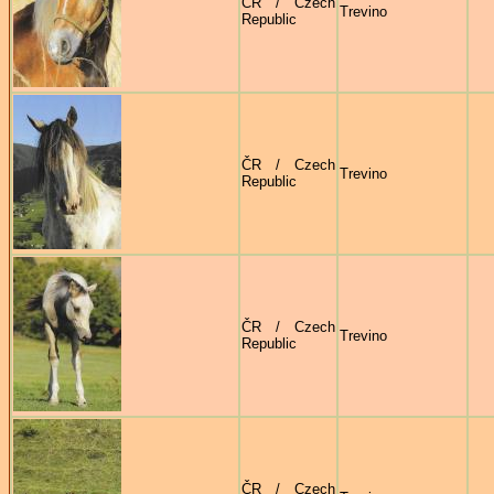
ČR / Czech
Trevino
Republic
ČR / Czech
Trevino
Republic
ČR / Czech
Trevino
Republic
ČR / Czech