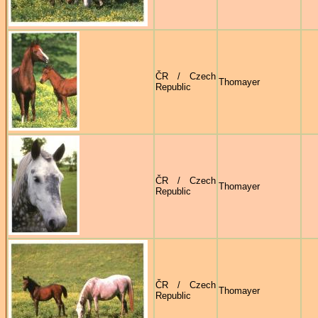
ČR / Czech
Thomayer
Republic
ČR / Czech
Thomayer
Republic
ČR / Czech
Thomayer
Republic