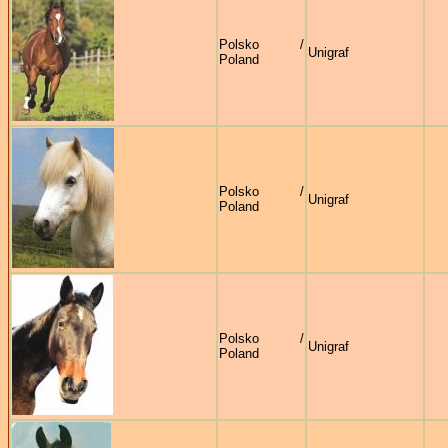
Polsko /
Unigraf
Poland
Polsko /
Unigraf
Poland
Polsko /
Unigraf
Poland