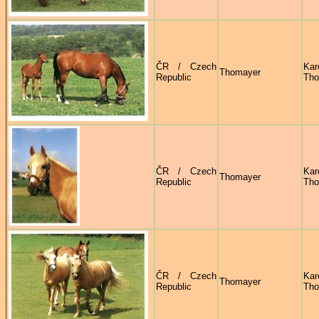
ČR / Czech
Kar
Thomayer
Republic
Tho
ČR / Czech
Kar
Thomayer
Republic
Tho
ČR / Czech
Kar
Thomayer
Republic
Tho