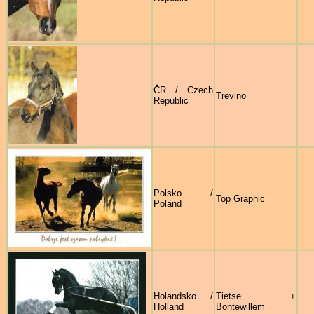
ČR / Czech
Trevino
Republic
Polsko /
Top Graphic
Poland
Holandsko /
Tietse +
Holland
Bontewillem