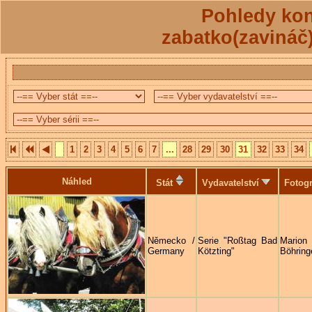
Pohledy kon
zabatko(zavináč
1
2
3
4
5
6
7
...
28
29
30
31
32
33
34
Náhled
Stát
Vydavatelství
Fotogr
Německo /
Serie "Roßtag Bad
Marion
Germany
Kötzting"
Böhring