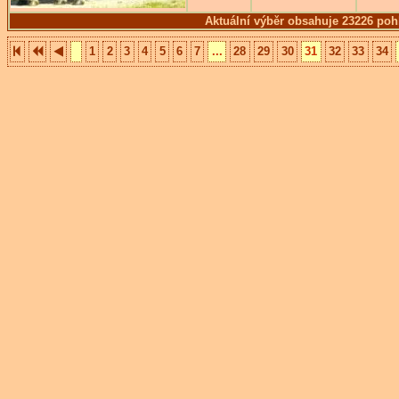
Aktuální výběr obsahuje 23226 poh
1
2
3
4
5
6
7
...
28
29
30
31
32
33
34