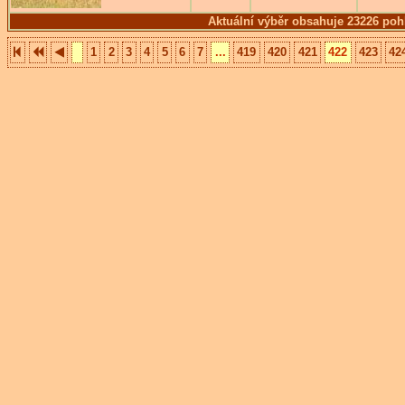
Aktuální výběr obsahuje 23226 poh
1
2
3
4
5
6
7
...
419
420
421
422
423
42