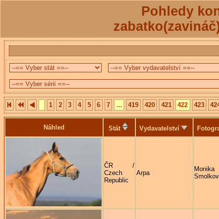
Pohledy kon
zabatko(zavináč
1
2
3
4
5
6
7
...
419
420
421
422
423
42
Náhled
Stát
Vydavatelství
Fotogr
ČR /
Monika
Czech
Arpa
Smolkov
Republic