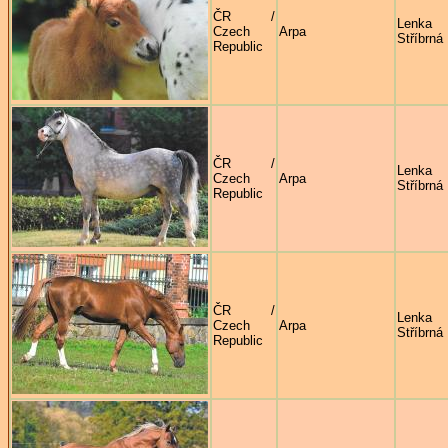
ČR /
Lenka
Czech
Arpa
Stříbrná
Republic
ČR /
Lenka
Czech
Arpa
Stříbrná
Republic
ČR /
Lenka
Czech
Arpa
Stříbrná
Republic