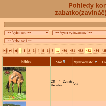
Pohledy kon
zabatko(zavináč
1
2
3
4
5
6
7
...
430
431
432
433
434
43
Náhled
Stát
Vydavatelství
Fo
ČR / Czech
Aria
Republic