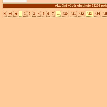
Aktuální výběr obsahuje 23226 poh
1
2
3
4
5
6
7
...
430
431
432
433
434
43