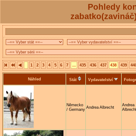
Pohledy kon
zabatko(zavináč
1
2
3
4
5
6
7
...
435
436
437
438
439
44
Náhled
Stát
Vydavatelství
Fotogr
Německo
Andrea
Andrea Albrecht
/ Germany
Albrech