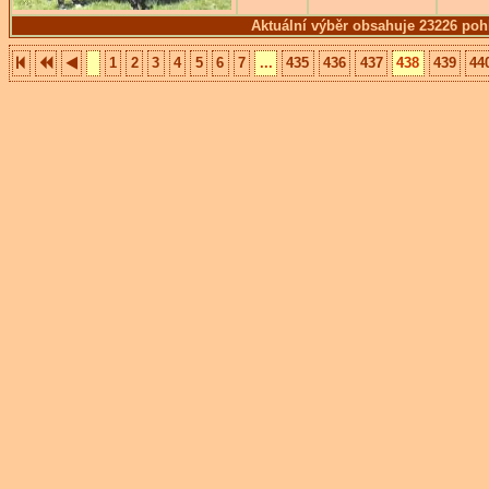
Aktuální výběr obsahuje 23226 poh
1
2
3
4
5
6
7
...
435
436
437
438
439
44